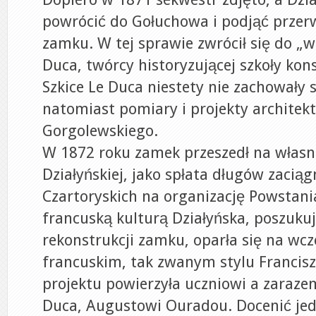
powrócić do Gołuchowa i podjąć przer
zamku. W tej sprawie zwrócił się do „wi
Duca, twórcy historyzującej szkoły kon
Szkice Le Duca niestety nie zachowały s
natomiast pomiary i projekty architek
Gorgolewskiego.
W 1872 roku zamek przeszedł na własn
Działyńskiej, jako spłata długów zaciąg
Czartoryskich na organizację Powstan
francuską kulturą Działyńska, poszuku
rekonstrukcji zamku, oparła się na wc
francuskim, tak zwanym stylu Francis
projektu powierzyła uczniowi a zarazem
Duca, Augustowi Ouradou. Docenić jedn