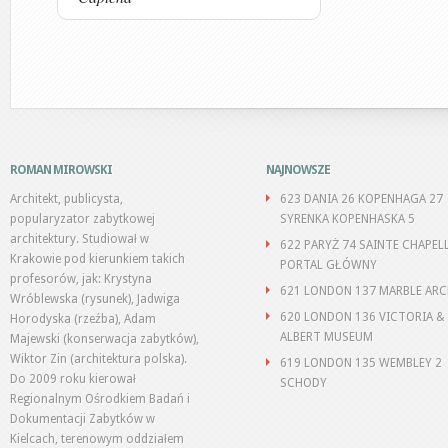
ROMAN MIROWSKI
NAJNOWSZE
Architekt, publicysta,
623 DANIA 26 KOPENHAGA 27
popularyzator zabytkowej
SYRENKA KOPENHASKA 5
architektury. Studiował w
622 PARYŻ 74 SAINTE CHAPEL
Krakowie pod kierunkiem takich
PORTAL GŁÓWNY
profesorów, jak: Krystyna
621 LONDON 137 MARBLE AR
Wróblewska (rysunek), Jadwiga
620 LONDON 136 VICTORIA &
Horodyska (rzeźba), Adam
ALBERT MUSEUM
Majewski (konserwacja zabytków),
Wiktor Zin (architektura polska).
619 LONDON 135 WEMBLEY 2
Do 2009 roku kierował
SCHODY
Regionalnym Ośrodkiem Badań i
Dokumentacji Zabytków w
Kielcach, terenowym oddziałem