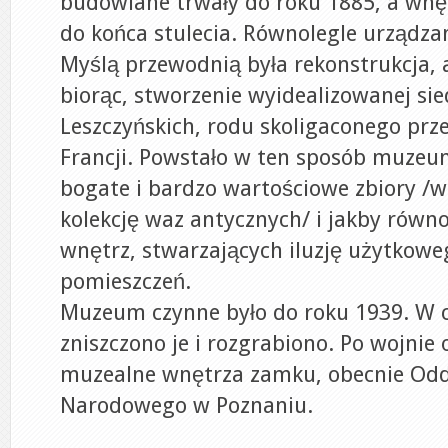
budowlane trwały do roku 1885, a wn
do końca stulecia. Równolegle urządzan
Myślą przewodnią była rekonstrukcja, a 
biorąc, stworzenie wyidealizowanej sie
Leszczyńskich, rodu skoligaconego prze
Francji. Powstało w ten sposób muzeu
bogate i bardzo wartościowe zbiory /w
kolekcję waz antycznych/ i jakby rów
wnętrz, stwarzających iluzję użytkowe
pomieszczeń.
Muzeum czynne było do roku 1939. W c
zniszczono je i rozgrabiono. Po wojnie
muzealne wnętrza zamku, obecnie Od
Narodowego w Poznaniu.