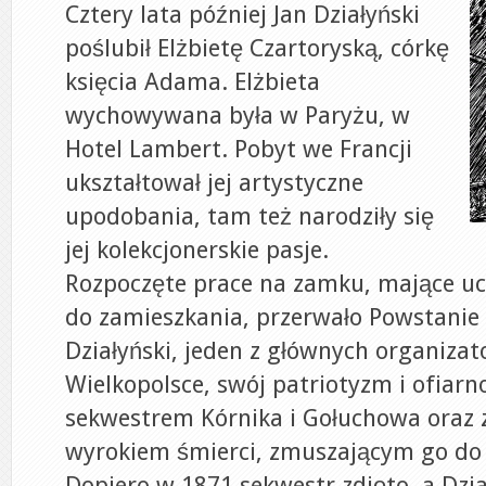
Cztery lata później Jan Działyński
poślubił Elżbietę Czartoryską, córkę
księcia Adama. Elżbieta
wychowywana była w Paryżu, w
Hotel Lambert. Pobyt we Francji
ukształtował jej artystyczne
upodobania, tam też narodziły się
jej kolekcjonerskie pasje.
Rozpoczęte prace na zamku, mające u
do zamieszkania, przerwało Powstanie 
Działyński, jeden z głównych organiza
Wielkopolsce, swój patriotyzm i ofiarno
sekwestrem Kórnika i Gołuchowa oraz
wyrokiem śmierci, zmuszającym go do 
Dopiero w 1871 sekwestr zdjęto, a Dzi