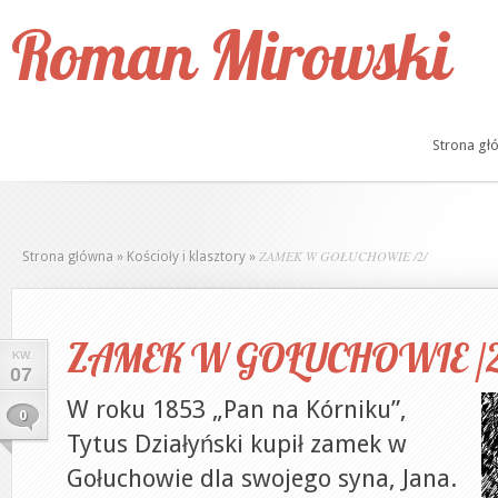
Roman Mirowski
Strona gł
ZAMEK W GOŁUCHOWIE /2/
Strona główna
»
Kościoły i klasztory
»
ZAMEK W GOŁUCHOWIE /2
KW.
07
W roku 1853 „Pan na Kórniku”,
0
Tytus Działyński kupił zamek w
Gołuchowie dla swojego syna, Jana.