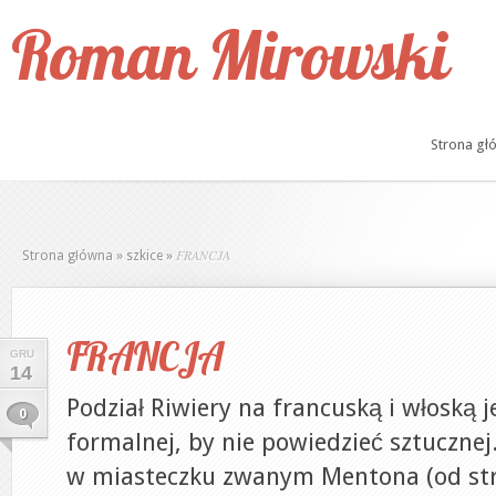
Roman Mirowski
Strona gł
FRANCJA
Strona główna
»
szkice
»
FRANCJA
GRU
14
Podział Riwiery na francuską i włoską j
0
formalnej, by nie powiedzieć sztucznej
w miasteczku zwanym Mentona (od str