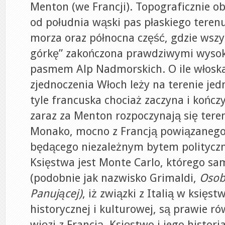
Menton (we Francji). Topograficznie ob
od południa wąski pas płaskiego teren
morza oraz północna część, gdzie wsz
górkę” zakończona prawdziwymi wysok
pasmem Alp Nadmorskich. O ile włoska
zjednoczenia Włoch leży na terenie je
tyle francuska chociaż zaczyna i kończy
zaraz za Menton rozpoczynają się tere
Monako, mocno z Francją powiązanego
będącego niezależnym bytem polityczn
Księstwa jest Monte Carlo, którego s
(podobnie jak nazwisko Grimaldi,
Osob
Panującej)
, iż związki z Italią w księst
historycznej i kulturowej, są prawie ró
więzi z Francją. Księstwo i jego histori