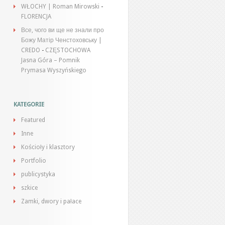
WŁOCHY | Roman Mirowski
-
FLORENCJA
Все, чого ви ще не знали про
Божу Матір Ченстоховську |
CREDO
-
CZĘSTOCHOWA
Jasna Góra – Pomnik
Prymasa Wyszyńskiego
KATEGORIE
Featured
Inne
Kościoły i klasztory
Portfolio
publicystyka
szkice
Zamki, dwory i pałace