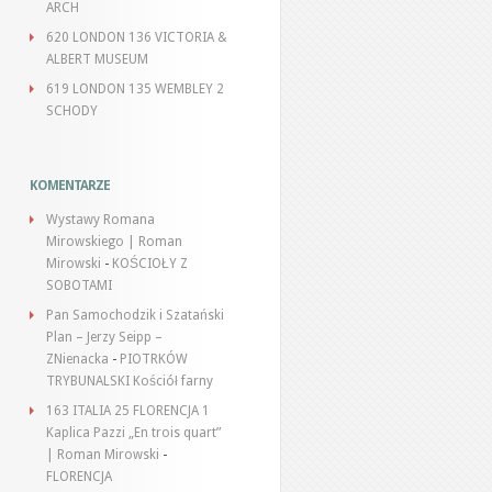
ARCH
620 LONDON 136 VICTORIA &
ALBERT MUSEUM
619 LONDON 135 WEMBLEY 2
SCHODY
KOMENTARZE
Wystawy Romana
Mirowskiego | Roman
Mirowski
-
KOŚCIOŁY Z
SOBOTAMI
Pan Samochodzik i Szatański
Plan – Jerzy Seipp –
ZNienacka
-
PIOTRKÓW
TRYBUNALSKI Kościół farny
163 ITALIA 25 FLORENCJA 1
Kaplica Pazzi „En trois quart”
| Roman Mirowski
-
FLORENCJA