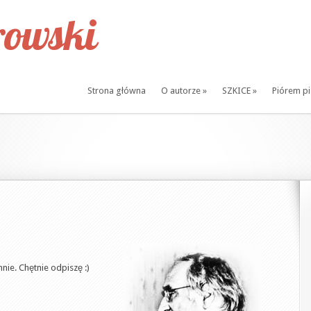
owski
Strona główna
O autorze
»
SZKICE
»
Piórem p
nie. Chętnie odpiszę :)