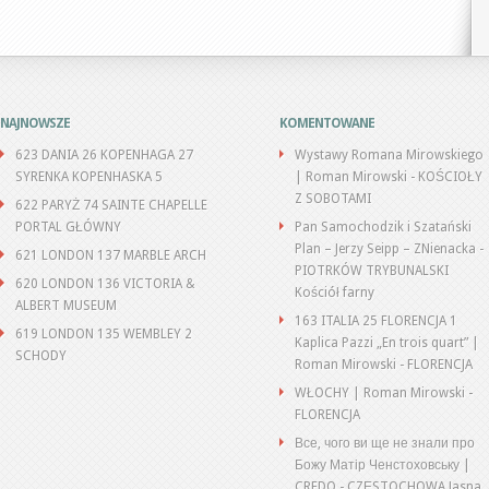
NAJNOWSZE
KOMENTOWANE
623 DANIA 26 KOPENHAGA 27
Wystawy Romana Mirowskiego
SYRENKA KOPENHASKA 5
| Roman Mirowski
-
KOŚCIOŁY
Z SOBOTAMI
622 PARYŻ 74 SAINTE CHAPELLE
PORTAL GŁÓWNY
Pan Samochodzik i Szatański
Plan – Jerzy Seipp – ZNienacka
-
621 LONDON 137 MARBLE ARCH
PIOTRKÓW TRYBUNALSKI
620 LONDON 136 VICTORIA &
Kościół farny
ALBERT MUSEUM
163 ITALIA 25 FLORENCJA 1
619 LONDON 135 WEMBLEY 2
Kaplica Pazzi „En trois quart” |
SCHODY
Roman Mirowski
-
FLORENCJA
WŁOCHY | Roman Mirowski
-
FLORENCJA
Все, чого ви ще не знали про
Божу Матір Ченстоховську |
CREDO
-
CZĘSTOCHOWA Jasna