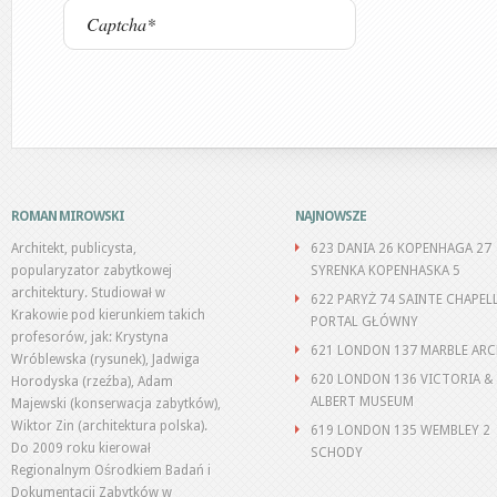
ROMAN MIROWSKI
NAJNOWSZE
Architekt, publicysta,
623 DANIA 26 KOPENHAGA 27
popularyzator zabytkowej
SYRENKA KOPENHASKA 5
architektury. Studiował w
622 PARYŻ 74 SAINTE CHAPEL
Krakowie pod kierunkiem takich
PORTAL GŁÓWNY
profesorów, jak: Krystyna
621 LONDON 137 MARBLE AR
Wróblewska (rysunek), Jadwiga
620 LONDON 136 VICTORIA &
Horodyska (rzeźba), Adam
ALBERT MUSEUM
Majewski (konserwacja zabytków),
Wiktor Zin (architektura polska).
619 LONDON 135 WEMBLEY 2
Do 2009 roku kierował
SCHODY
Regionalnym Ośrodkiem Badań i
Dokumentacji Zabytków w