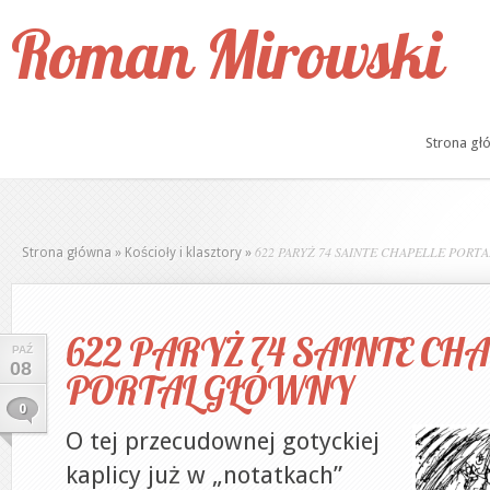
Roman Mirowski
Strona gł
622 PARYŻ 74 SAINTE CHAPELLE PORT
Strona główna
»
Kościoły i klasztory
»
622 PARYŻ 74 SAINTE CHA
PAŹ
08
PORTAL GŁÓWNY
0
O tej przecudownej gotyckiej
kaplicy już w „notatkach”