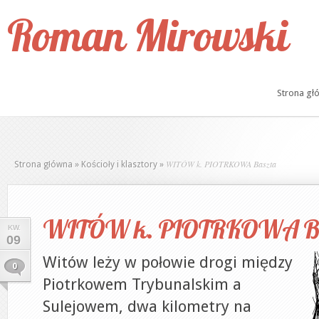
Roman Mirowski
Strona gł
WITÓW k. PIOTRKOWA Baszta
Strona główna
»
Kościoły i klasztory
»
WITÓW k. PIOTRKOWA Ba
KW.
09
Witów leży w połowie drogi między
0
Piotrkowem Trybunalskim a
Sulejowem, dwa kilometry na