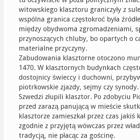
witowskiego klasztoru graniczyły z sul
wspólna granica częstokroć była źród
między obydwoma zgromadzeniami, s
przynoszących chluby, bo opartych o c
materialne przyczyny.
Zabudowania klasztorne otoczono mur
1470. W klasztornych budynkach częst
dostojnicy świeccy i duchowni, przyby
piotrkowskie zjazdy, sejmy czy synody
Szwedzi złupili klasztor. Po zdobyciu 
przed zarazą panującą w mieście skut
klasztorze zamieszkał przez czas jakiś 
zgodnie z przyjętą wówczas przez wła
tradycją, nie płacąc za gościnę.