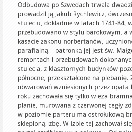
Odbudowa po Szwedach trwała dwadzie
prowadził ją Jakub Rychlewicz, ówczesn
stuleciu, dokładnie w latach 1741-84, w
przebudowano w stylu barokowym, a w
kasacie zakonu norbertanów, uczynion
parafialną – patronką jej jest św. Małg
remontach i przebudowach dokonanyc
stulecia, z klasztornych budynków pozo
północne, przekształcone na plebanię. 
obwarowań wzniesionych przez opata 
roku zachowała się tylko wieża bram
planie, murowana z czerwonej cegły z
w poziomie parteru ma ostrołukową br
sklepioną izbę. W izbie tej zachował si