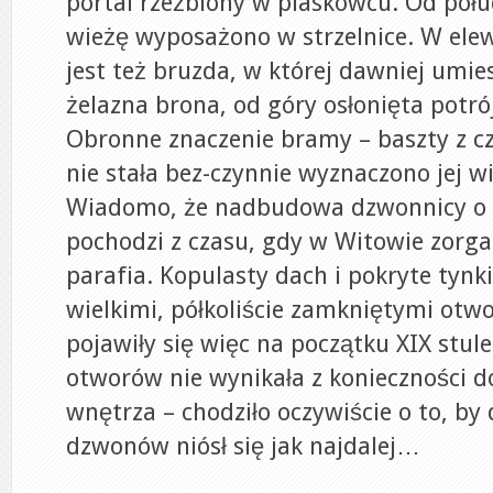
portal rzeźbiony w piaskowcu. Od połu
wieżę wyposażono w strzelnice. W elew
jest też bruzda, w której dawniej umie
żelazna brona, od góry osłonięta potr
Obronne znaczenie bramy – baszty z c
nie stała bez-czynnie wyznaczono jej w
Wiadomo, że nadbudowa dzwonnicy o d
pochodzi z czasu, gdy w Witowie zorg
parafia. Kopulasty dach i pokryte tynk
wielkimi, półkoliście zamkniętymi otw
pojawiły się więc na początku XIX stule
otworów nie wynikała z konieczności d
wnętrza – chodziło oczywiście o to, by
dzwonów niósł się jak najdalej…