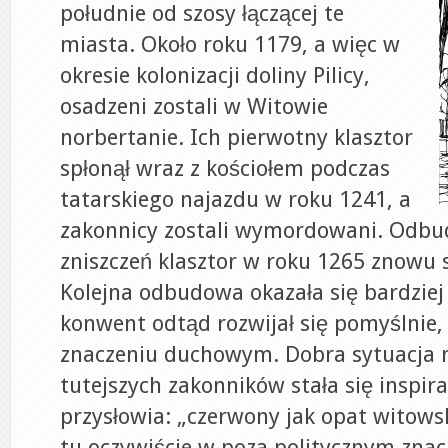
południe od szosy łączącej te
miasta. Około roku 1179, a więc w
okresie kolonizacji doliny Pilicy,
osadzeni zostali w Witowie
norbertanie. Ich pierwotny klasztor
spłonął wraz z kościołem podczas
tatarskiego najazdu w roku 1241, a
zakonnicy zostali wymordowani. Odb
zniszczeń klasztor w roku 1265 znowu s
Kolejna odbudowa okazała się bardziej
konwent odtąd rozwijał się pomyślnie, 
znaczeniu duchowym. Dobra sytuacja 
tutejszych zakonników stała się inspir
przysłowia: „czerwony jak opat witowsk
tu oczywiście w poza politycznym znac