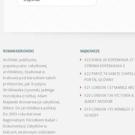
ROMAN MIROWSKI
NAJNOWSZE
Architekt, publicysta,
623 DANIA 26 KOPENHAGA 27
popularyzator zabytkowej
SYRENKA KOPENHASKA 5
architektury. Studiował w
622 PARYŻ 74 SAINTE CHAPEL
Krakowie pod kierunkiem takich
PORTAL GŁÓWNY
profesorów, jak: Krystyna
621 LONDON 137 MARBLE AR
Wróblewska (rysunek), Jadwiga
620 LONDON 136 VICTORIA &
Horodyska (rzeźba), Adam
ALBERT MUSEUM
Majewski (konserwacja zabytków),
Wiktor Zin (architektura polska).
619 LONDON 135 WEMBLEY 2
Do 2009 roku kierował
SCHODY
Regionalnym Ośrodkiem Badań i
Dokumentacji Zabytków w
Kielcach, terenowym oddziałem