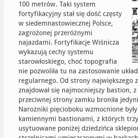
100 metrów. Taki system
fortyfikacyjny stał się dość częsty
w siedemnastowiecznej Polsce,
zagrożonej przeróżnymi
najazdami. Fortyfikacje Wiśnicza
wykazują cechy systemu
starowłoskiego, choć topografia
nie pozwoliła tu na zastosowanie układ
regularnego. Od strony największego 
znajdował się najmocniejszy bastion, 
przeciwnej strony zamku broniła jedyn
Narożniki pięcioboku wzmocnione były
kamiennymi bastionami, z których trzy
usytuowane poniżej dziedzińca sklepio
strzelnicami umieszczonymi w barkach