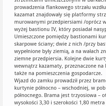
prowadzenia flankowego strzału wzdłu
kazamat znajdowały się platformy str
murowanymi przedpiersiami /oprócz
wyżej bastionu IV, który posiadał nasy
Umieszczone pomiędzy bastionami kur
skarpowe ściany; dwie z nich /przy bast
wypełnione były ziemią, a na wałach zn
ziemne przedpiersia. Kolejne dwie kurt
wewnątrz kazamaty, przeznaczone na k
także na pomieszczenia gospodarcze.
Wjazd do zamku prowadził przez bram
kurtynie północno – wschodniej, w pob
północnego. Brama jest trzyosiowa – 
wysokości 3,30 i szerokości 1,80 metra