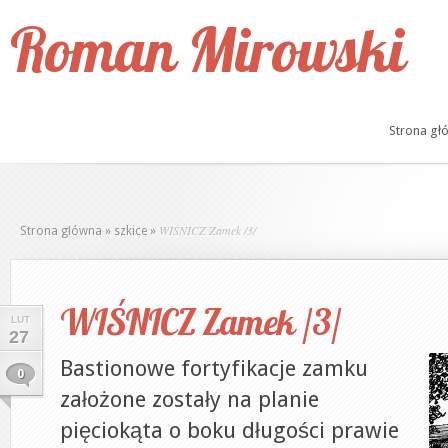
Roman Mirowski
Strona gł
WIŚNICZ Zamek /3/
Strona główna
»
szkice
»
WIŚNICZ Zamek /3/
LUT
27
Bastionowe fortyfikacje zamku
0
założone zostały na planie
pięciokąta o boku długości prawie