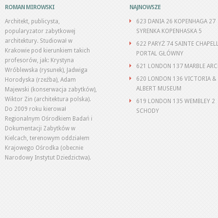
ROMAN MIROWSKI
NAJNOWSZE
Architekt, publicysta,
623 DANIA 26 KOPENHAGA 27
popularyzator zabytkowej
SYRENKA KOPENHASKA 5
architektury. Studiował w
622 PARYŻ 74 SAINTE CHAPEL
Krakowie pod kierunkiem takich
PORTAL GŁÓWNY
profesorów, jak: Krystyna
621 LONDON 137 MARBLE AR
Wróblewska (rysunek), Jadwiga
620 LONDON 136 VICTORIA &
Horodyska (rzeźba), Adam
ALBERT MUSEUM
Majewski (konserwacja zabytków),
Wiktor Zin (architektura polska).
619 LONDON 135 WEMBLEY 2
Do 2009 roku kierował
SCHODY
Regionalnym Ośrodkiem Badań i
Dokumentacji Zabytków w
Kielcach, terenowym oddziałem
Krajowego Ośrodka (obecnie
Narodowy Instytut Dziedzictwa).