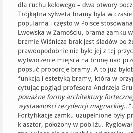
dla ruchu kołowego – dwa otwory boczn
Trójkątna sylweta bramy była w czasie
popularna i często w Polsce stosowana
Lwowska w Zamościu, brama zamku w 
bramie Wiśnicza brak jest śladów po że
prawdopodobnie nie było jej z tej przyc
wytworzenie miejsca na bronę nad pr
popsuć proporcje bramy. A to już było
funkcją i estetyką bramy, która w prz
cytując pogląd profesora Andrzeja Gru
poważne formy architektury fortecznej
wystawności rezydencji magnackiej..
.”.
Fortyfikacje zamku uzupełnione były p
klasztor, położony w pobliżu. Ryglował