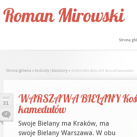
Roman Mirowski
Strona gł
WARSZAWA BIELANY Kościół kamedułów
Strona główna
»
Kościoły i klasztory
»
WARSZAWA BIELANY Kośc
MAR
31
kamedułów
0
Swoje Bielany ma Kraków, ma
swoje Bielany Warszawa. W obu