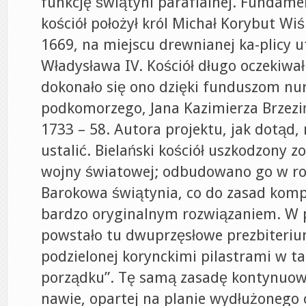
funkcję świątyni parafialnej. Fundam
kościół położył król Michał Korybut Wi
1669, na miejscu drewnianej ka-plicy 
Władysława IV. Kościół długo oczekiwał
dokonało się ono dzięki funduszom nu
podkomorzego, Jana Kazimierza Brzezi
1733 – 58. Autora projektu, jak dotąd, 
ustalić. Bielański kościół uszkodzony zo
wojny światowej; odbudowano go w ro
Barokowa świątynia, co do zasad komp
bardzo oryginalnym rozwiązaniem. W p
powstało tu dwuprzęsłowe prezbiteriu
podzielonej korynckimi pilastrami w 
porządku”. Tę samą zasadę kontynuo
nawie, opartej na planie wydłużoneg