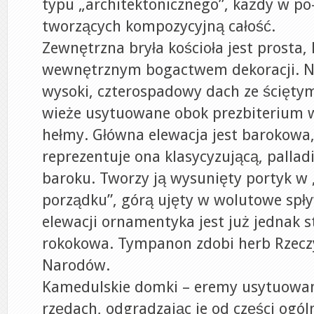
typu „architektonicznego”, każdy w po
tworzących kompozycyjną całość.
Zewnętrzna bryła kościoła jest prosta,
wewnętrznym bogactwem dekoracji. 
wysoki, czterospadowy dach ze ścięty
wieże usytuowane obok prezbiterium w
hełmy. Główna elewacja jest barokowa, 
reprezentuje ona klasycyzującą, palla
baroku. Tworzy ją wysunięty portyk w
porządku”, górą ujęty w wolutowe spł
elewacji ornamentyka jest już jednak st
rokokowa. Tympanon zdobi herb Rzecz
Narodów.
Kamedulskie domki – eremy usytuowan
rzędach, odgradzając je od części ogó