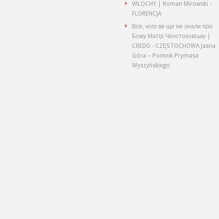
WŁOCHY | Roman Mirowski
-
FLORENCJA
Все, чого ви ще не знали про
Божу Матір Ченстоховську |
CREDO
-
CZĘSTOCHOWA Jasna
Góra – Pomnik Prymasa
Wyszyńskiego