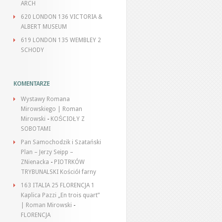
ARCH
620 LONDON 136 VICTORIA &
ALBERT MUSEUM
619 LONDON 135 WEMBLEY 2
SCHODY
KOMENTARZE
Wystawy Romana
Mirowskiego | Roman
Mirowski
-
KOŚCIOŁY Z
SOBOTAMI
Pan Samochodzik i Szatański
Plan – Jerzy Seipp –
ZNienacka
-
PIOTRKÓW
TRYBUNALSKI Kościół farny
163 ITALIA 25 FLORENCJA 1
Kaplica Pazzi „En trois quart”
| Roman Mirowski
-
FLORENCJA