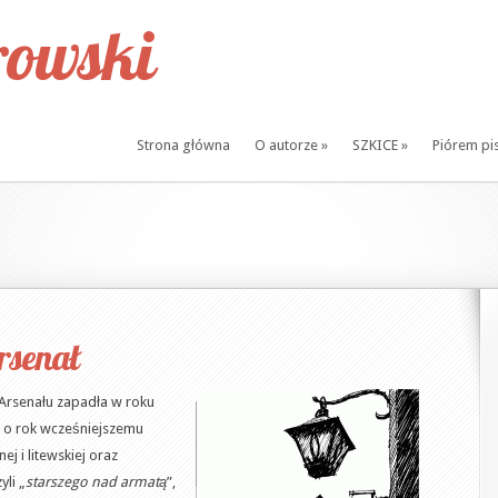
owski
Strona główna
O autorze
»
SZKICE
»
Piórem pi
senał
Arsenału zapadła w roku
i o rok wcześniejszemu
j i litewskiej oraz
li „
starszego nad armatą
”,