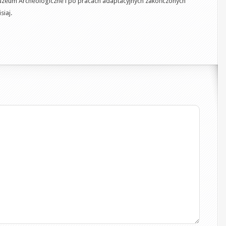
zeum Archeologiczne i po pracach adaptacyjnych zakończonych
siaj.