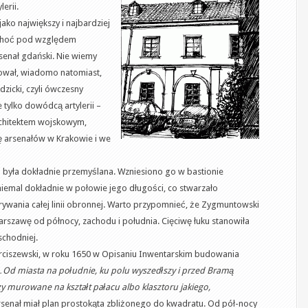
erii.
ko największy i najbardziej
, choć pod względem
senał gdański. Nie wiemy
ował, wiadomo natomiast,
icki, czyli ówczesny
e tylko dowódcą artylerii –
rchitektem wojskowym,
arsenałów w Krakowie i we
 była dokładnie przemyślana. Wzniesiono go w bastionie
emal dokładnie w połowie jego długości, co stwarzało
ania całej linii obronnej. Warto przypomnieć, że Zygmuntowski
arszawę od północy, zachodu i południa. Cięciwę łuku stanowiła
schodniej.
Arciszewski, w roku 1650 w Opisaniu Inwentarskim budowania
Od miasta na południe, ku polu wyszedłszy i przed Bramą
 murowane na kształt pałacu albo klasztoru jakiego,
Arsenał miał plan prostokąta zbliżonego do kwadratu. Od pół-nocy