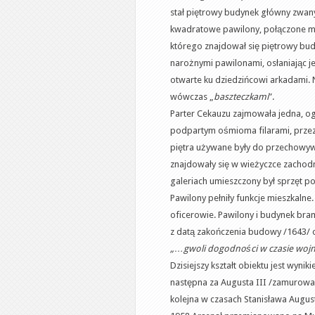
stał piętrowy budynek główny zwan
kwadratowe pawilony, połączone mu
którego znajdował się piętrowy bud
narożnymi pawilonami, osłaniając je
otwarte ku dziedzińcowi arkadami. 
wówczas „
baszteczkami
”.
Parter Cekauzu zajmowała jedna, og
podpartym ośmioma filarami, przez
piętra używane były do przechowywa
znajdowały się w wieżyczce zachodn
galeriach umieszczony był sprzęt 
Pawilony pełniły funkcje mieszkaln
oficerowie. Pawilony i budynek b
z datą zakończenia budowy /1643/ o
„…gwoli dogodności w czasie wojny 
Dzisiejszy kształt obiektu jest wyni
następna za Augusta III /zamurowa
kolejna w czasach Stanisława August