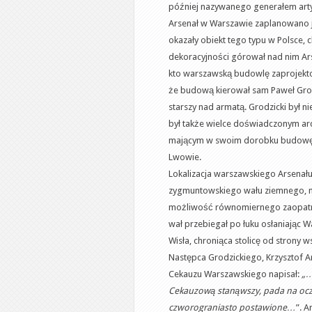
później nazywanego generałem artyl
Arsenał w Warszawie zaplanowano ja
okazały obiekt tego typu w Polsce
dekoracyjności górował nad nim Ar
kto warszawską budowlę zaprojekt
że budową kierował sam Paweł Grodz
starszy nad armatą. Grodzicki był ni
był także wielce doświadczonym a
mającym w swoim dorobku budowę 
Lwowie.
Lokalizacja warszawskiego Arsenału
zygmuntowskiego wału ziemnego, ni
możliwość równomiernego zaopatryw
wał przebiegał po łuku osłaniając W
Wisła, chroniąca stolicę od strony w
Następca Grodzickiego, Krzysztof 
Cekauzu Warszawskiego napisał:
„…
Cekauzową stanąwszy, pada na oczy
czworograniasto postawione…
”. 