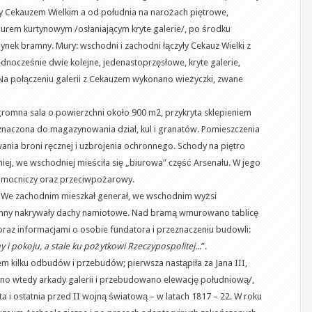
y Cekauzem Wielkim a od południa na narożach piętrowe,
rem kurtynowym /osłaniającym kryte galerie/, po środku
ynek bramny. Mury: wschodni i zachodni łączyły Cekauz Wielki z
dnocześnie dwie kolejne, jedenastoprzęsłowe, kryte galerie,
Na połączeniu galerii z Cekauzem wykonano wieżyczki, zwane
romna sala o powierzchni około 900 m2, przykryta sklepieniem
naczona do magazynowania dział, kul i granatów. Pomieszczenia
nia broni ręcznej i uzbrojenia ochronnego. Schody na piętro
iej, we wschodniej mieściła się „biurowa” część Arsenału. W jego
pomocniczy oraz przeciwpożarowy.
e. We zachodnim mieszkał generał, we wschodnim wyżsi
ramny nakrywały dachy namiotowe. Nad bramą wmurowano tablicę
raz informacjami o osobie fundatora i przeznaczeniu budowli:
i pokoju, a stale ku pożytkowi Rzeczypospolitej..
.”.
kiem kilku odbudów i przebudów; pierwsza nastąpiła za Jana III,
no wtedy arkady galerii i przebudowano elewację południową/,
a i ostatnia przed II wojną światową – w latach 1817 – 22. W roku