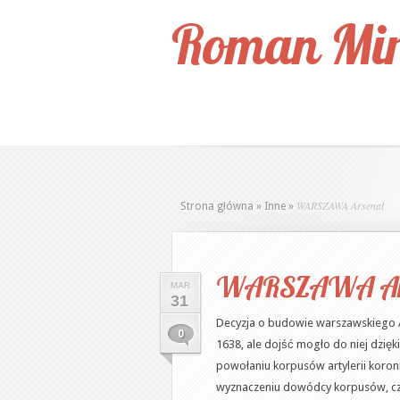
Roman Mir
WARSZAWA Arsenał
Strona główna
»
Inne
»
WARSZAWA Ar
MAR
31
Decyzja o budowie warszawskiego 
0
1638, ale dojść mogło do niej dzięk
powołaniu korpusów artylerii koronne
wyznaczeniu dowódcy korpusów, czy