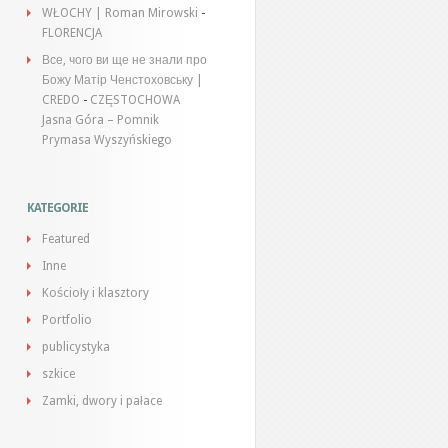
WŁOCHY | Roman Mirowski
-
FLORENCJA
Все, чого ви ще не знали про
Божу Матір Ченстоховську |
CREDO
-
CZĘSTOCHOWA
Jasna Góra – Pomnik
Prymasa Wyszyńskiego
KATEGORIE
Featured
Inne
Kościoły i klasztory
Portfolio
publicystyka
szkice
Zamki, dwory i pałace