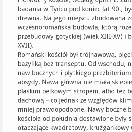
badania w Tyńcu pod koniec lat 90., b
drewna. Na jego miejscu zbudowana z
wczesnoromańska budowla, którą roze
przebudowy gotyckiej (wiek XIII-XV) i 
XVII).
Romański kościół był trójnawową, pięc
bazyliką bez transeptu. Od wschodu, 
naw bocznych i płytkiego prezbiterium
absydy. Nawa główna nie miała sklepie
płaskim belkowym stropem, albo też 
dachową – co jednak ze względów klim
mniej prawdopodobne. Nawy boczne by
kościoła od południa dostawione były s
otaczające kwadratowy, krużgankowy 