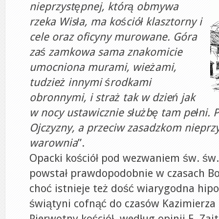
nieprzystępnej, którą obmywa
rzeka Wisła, ma kościół klasztorny i
cele oraz oficyny murowane. Góra
zaś zamkowa sama znakomicie
umocniona murami, wieżami,
tudzież innymi środkami
obronnymi, i straż tak w dzień jak
w nocy ustawicznie służbę tam pełni. P
Ojczyzny, a przeciw zasadzkom nieprzy
warownia
”.
Opacki kościół pod wezwaniem św. św. 
powstał prawdopodobnie w czasach Bo
choć istnieje też dość wiarygodna hip
świątyni cofnąć do czasów Kazimierza
Pierwotny kościół, według opinii E. Zai