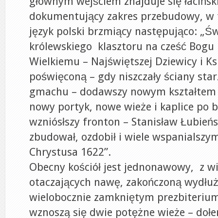
głównym wejściem znajduje się łacińsk
dokumentujący zakres przebudowy, w 
język polski brzmiący następująco: „Św
królewskiego klasztoru na cześć Bogu
Wielkiemu – Najświętszej Dziewicy i 
poświęconą – gdy niszczały ściany star
gmachu – dodawszy nowym kształtem n
nowy portyk, nowe wieże i kaplice po 
wzniósłszy fronton – Stanisław Łubieńsk
zbudował, ozdobił i wiele wspanialszym
Chrystusa 1622”.
Obecny kościół jest jednonawowy, z w
otaczających nawę, zakończoną wydłu
wielobocznie zamkniętym prezbiterium
wznoszą się dwie potężne wieże – doł