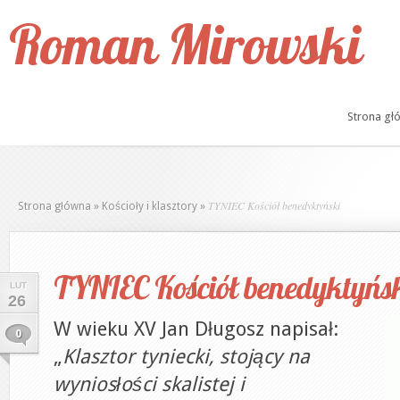
Roman Mirowski
Strona gł
TYNIEC Kościół benedyktyński
Strona główna
»
Kościoły i klasztory
»
TYNIEC Kościół benedyktyńs
LUT
26
W wieku XV Jan Długosz napisał:
0
„
Klasztor tyniecki, stojący na
wyniosłości skalistej i