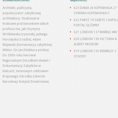
ROMAN MIROWSKI
NAJNOWSZE
Architekt, publicysta,
623 DANIA 26 KOPENHAGA 27
popularyzator zabytkowej
SYRENKA KOPENHASKA 5
architektury. Studiował w
622 PARYŻ 74 SAINTE CHAPEL
Krakowie pod kierunkiem takich
PORTAL GŁÓWNY
profesorów, jak: Krystyna
621 LONDON 137 MARBLE AR
Wróblewska (rysunek), Jadwiga
620 LONDON 136 VICTORIA &
Horodyska (rzeźba), Adam
ALBERT MUSEUM
Majewski (konserwacja zabytków),
Wiktor Zin (architektura polska).
619 LONDON 135 WEMBLEY 2
Do 2009 roku kierował
SCHODY
Regionalnym Ośrodkiem Badań i
Dokumentacji Zabytków w
Kielcach, terenowym oddziałem
Krajowego Ośrodka (obecnie
Narodowy Instytut Dziedzictwa).