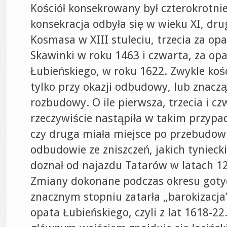
Kościół konsekrowany był czterokrotnie
konsekracja odbyła się w wieku XI, dru
Kosmasa w XIII stuleciu, trzecia za op
Skawinki w roku 1463 i czwarta, za op
Łubieńskiego, w roku 1622. Zwykle ko
tylko przy okazji odbudowy, lub znacz
rozbudowy. O ile pierwsza, trzecia i c
rzeczywiście nastąpiła w takim przypad
czy druga miała miejsce po przebudowi
odbudowie ze zniszczeń, jakich tyniecki
doznał od najazdu Tatarów w latach 1
Zmiany dokonane podczas okresu gotyc
znacznym stopniu zatarła „barokizacja”
opata Łubieńskiego, czyli z lat 1618-22