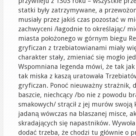
przywileju z 1303 roku – wszystkie pr
statki były zatrzymywane, a przewożo
musiały przez jakiś czas pozostać w mi
zachwyceni /łagodnie to określając/ mi
miasta położonego w górnym biegu Reg
gryficzan z trzebiatowianami miały w
charakter stały, zmieniać się mogło jed
Wspomniana legenda mówi, że tak jak g
tak miska z kaszą uratowała Trzebiató
gryficzan. Ponoć nieuważny strażnik, 
baszcie, niechcący /bo nie z powodu b
smakowych/ strącił z jej murów swoją k
jadaną wówczas na blaszanej misce, a
skradających się napastników. Wywoła
dodać trzeba, że chodzi tu głównie o p