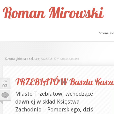
Roman Mirowski
Strona gł
TRZEBIATÓW Baszta Kaszana
Strona główna
»
szkice
»
TRZEBIATÓW Baszta Kasz
KW.
03
Miasto Trzebiatów, wchodzące
0
dawniej w skład Księstwa
Zachodnio – Pomorskiego, dziś