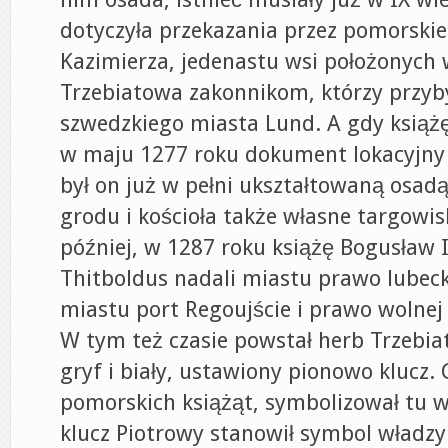
dotyczyła przekazania przez pomorskie
Kazimierza, jedenastu wsi położonych 
Trzebiatowa zakonnikom, którzy przyby
szwedzkiego miasta Lund. A gdy książ
w maju 1277 roku dokument lokacyjny 
był on już w pełni ukształtowaną osad
grodu i kościoła także własne targowisk
później, w 1287 roku książę Bogusław 
Thitboldus nadali miastu prawo lubecki
miastu port Regoujście i prawo wolnej
W tym też czasie powstał herb Trzebi
gryf i biały, ustawiony pionowo klucz. 
pomorskich książąt, symbolizował tu w
klucz Piotrowy stanowił symbol władzy 