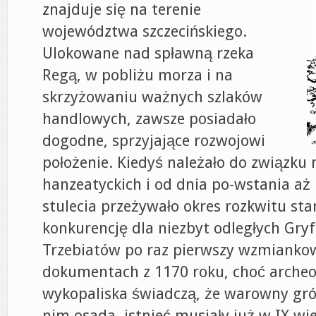
znajduje się na terenie
województwa szczecińskiego.
Ulokowane nad spławną rzeka
Regą, w pobliżu morza i na
skrzyżowaniu ważnych szlaków
handlowych, zawsze posiadało
dogodne, sprzyjające rozwojowi
położenie. Kiedyś należało do związku 
hanzeatyckich i od dnia po-wstania aż
stulecia przeżywało okres rozkwitu sta
konkurencję dla niezbyt odległych Gryfi
Trzebiatów po raz pierwszy wzmianko
dokumentach z 1170 roku, choć archeo
wykopaliska świadczą, że warowny gród
nim osada, istnieć musiały już w IX w