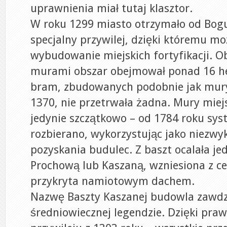
uprawnienia miał tutaj klasztor.
W roku 1299 miasto otrzymało od Bogu
specjalny przywilej, dzięki któremu moż
wybudowanie miejskich fortyfikacji. 
murami obszar obejmował ponad 16 he
bram, zbudowanych podobnie jak mury
1370, nie przetrwała żadna. Mury miej
jedynie szczątkowo – od 1784 roku sys
rozbierano, wykorzystując jako niezwyk
pozyskania budulec. Z baszt ocalała j
Prochową lub Kaszaną, wzniesiona z ceg
przykryta namiotowym dachem.
Nazwę Baszty Kaszanej budowla zawd
średniowiecznej legendzie. Dzięki pra