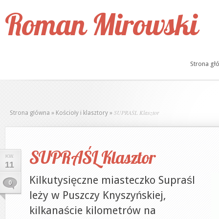
Roman Mirowski
Strona gł
SUPRAŚL Klasztor
Strona główna
»
Kościoły i klasztory
»
SUPRAŚL Klasztor
KW.
11
Kilkutysięczne miasteczko Supraśl
0
leży w Puszczy Knyszyńskiej,
kilkanaście kilometrów na