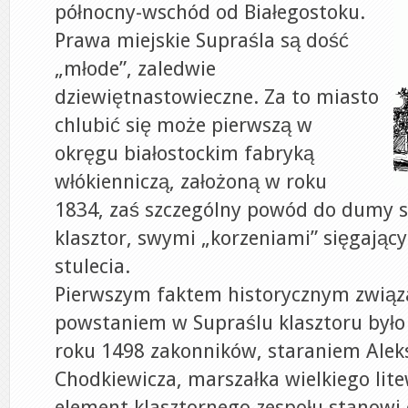
północny-wschód od Białegostoku.
Prawa miejskie Supraśla są dość
„młode”, zaledwie
dziewiętnastowieczne. Za to miasto
chlubić się może pierwszą w
okręgu białostockim fabryką
włókienniczą, założoną w roku
1834, zaś szczególny powód do dumy 
klasztor, swymi „korzeniami” sięgając
stulecia.
Pierwszym faktem historycznym zwią
powstaniem w Supraślu klasztoru było
roku 1498 zakonników, staraniem Ale
Chodkiewicza, marszałka wielkiego lite
element klasztornego zespołu stanowi 