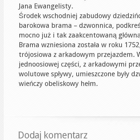
Jana Ewangelisty.
Środek wschodniej zabudowy dziedzińc
barokowa brama – dzwonnica, podkreś
mocno już i tak zaakcentowaną główną 
Brama wzniesiona została w roku 1752,
trójosiowa z arkadowym przejazdem. W
jednoosiowej części, z arkadowymi prz
wolutowe spływy, umieszczone były d
wieńczy obeliskowy hełm.
Dodaj komentarz