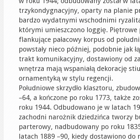
w roku 1944; odbudowany został w lata
trzykondygnacyjny, oparty na planie 
bardzo wydatnymi wschodnimi ryzalit
którymi umieszczono loggię. Piętrowe
flankujące pałacowy korpus od południ
powstały nieco później, podobnie jak ł
trakt komunikacyjny, dostawiony od z
wnętrza mają wspaniałą dekorację sti
ornamentyką w stylu regencji.
Południowe skrzydło klasztoru, zbudo
–64, a kończone po roku 1773, także zo
roku 1944. Odbudowano je w latach 19
zachodni narożnik dziedzińca tworzy 
parterowy, nadbudowany po roku 183
latach 1889 –90, kiedy dostawiono do 