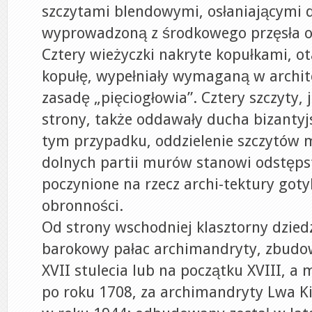
szczytami blendowymi, osłaniającymi 
wyprowadzoną z środkowego przęsła 
Cztery wieżyczki nakryte kopułkami, o
kopułę, wypełniały wymaganą w archit
zasadę „pięciogłowia”. Cztery szczyty,
strony, także oddawały ducha bizantyjs
tym przypadku, oddzielenie szczytów 
dolnych partii murów stanowi odstęps
poczynione na rzecz archi-tektury go
obronności.
Od strony wschodniej klasztorny dzied
barokowy pałac archimandryty, zbudo
XVII stulecia lub na początku XVIII, a
po roku 1708, za archimandryty Lwa Kis