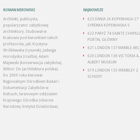
ROMAN MIROWSKI
NAJNOWSZE
Architekt, publicysta,
623 DANIA 26 KOPENHAGA 27
popularyzator zabytkowej
SYRENKA KOPENHASKA 5
architektury. Studiował w
622 PARYŻ 74 SAINTE CHAPEL
Krakowie pod kierunkiem takich
PORTAL GŁÓWNY
profesorów, jak: Krystyna
621 LONDON 137 MARBLE AR
Wróblewska (rysunek), Jadwiga
620 LONDON 136 VICTORIA &
Horodyska (rzeźba), Adam
ALBERT MUSEUM
Majewski (konserwacja zabytków),
Wiktor Zin (architektura polska).
619 LONDON 135 WEMBLEY 2
Do 2009 roku kierował
SCHODY
Regionalnym Ośrodkiem Badań i
Dokumentacji Zabytków w
Kielcach, terenowym oddziałem
Krajowego Ośrodka (obecnie
Narodowy Instytut Dziedzictwa).