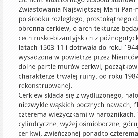
Zwiastowania Najświętszej Marii Pan-n
po środku rozległego, prostokątnego d
obronna cerkiew, o architekturze będą
cech rusko-bizantyjskich z późnogotyc
latach 1503-11 i dotrwała do roku 1944
wysadzona w powietrze przez Niemców
dolne partie murów cerkwi, początkow
charakterze trwałej ruiny, od roku 19
rekonstruowanej.
Cerkiew składa się z wydłużonego, ha
niezwykle wąskich bocznych nawach, 
czterema wieżyczkami w narożnikach. 
cylindryczne, wyżej ośmioboczne, gór
cer-kwi, zwieńczonej ponadto czterema