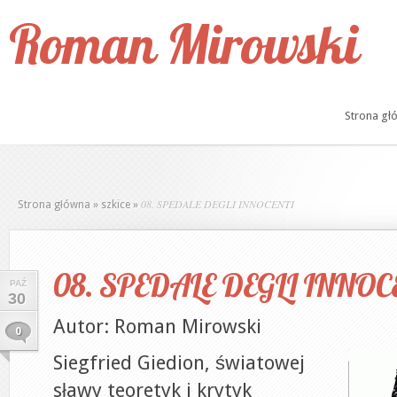
Roman Mirowski
Strona gł
08. SPEDALE DEGLI INNOCENTI
Strona główna
»
szkice
»
08. SPEDALE DEGLI INNOC
PAŹ
30
Autor: Roman Mirowski
0
Siegfried Giedion, światowej
sławy teoretyk i krytyk