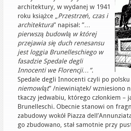
architektury, w wydanej w 1941
roku książce „
Przestrzeń, czas i
architektura
” napisał: ”
…
pierwszą budowlą w której
przejawia się duch renesansu
jest loggia Brunelleschiego w
fasadzie Spedale degli
Innocenti we Florencji…”
.
Spedale degli Innocenti czyli po polsku
niemowląt
” /niewiniątek/ wzniesiono n
tkaczy jedwabiu, którego członkiem – ja
Brunelleschi. Obecnie stanowi on frag
zabudowy wokół Piazza dell’Annunziata
go zbudowano, stał samotnie przy pust