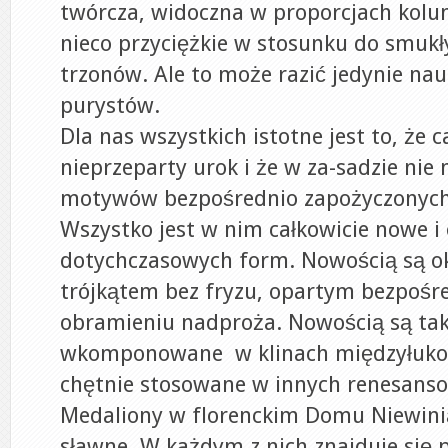
twórcza, widoczna w proporcjach kolum
nieco przyciężkie w stosunku do smukły
trzonów. Ale to może razić jedynie n
purystów.
Dla nas wszystkich istotne jest to, że
nieprzeparty urok i że w za-sadzie ni
motywów bezpośrednio zapożyczonych
Wszystko jest w nim całkowicie nowe 
dotychczasowych form. Nowością są o
trójkątem bez fryzu, opartym bezpośr
obramieniu nadproża. Nowością są ta
wkomponowane w klinach międzyłukow
chętnie stosowane w innych renesanso
Medaliony w florenckim Domu Niewinią
sławne. W każdym z nich znajduje się 