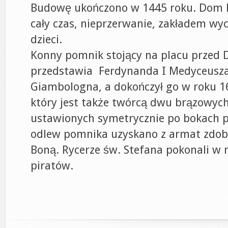
Budowę ukończono w 1445 roku. Dom N
cały czas, nieprzerwanie, zakładem w
dzieci.
Konny pomnik stojący na placu przed
przedstawia Ferdynanda I Medyceusza.
Giambologna, a dokończył go w roku 1
który jest także twórcą dwu brązowyc
ustawionych symetrycznie po bokach p
odlew pomnika uzyskano z armat zdob
Boną. Rycerze św. Stefana pokonali w n
piratów.