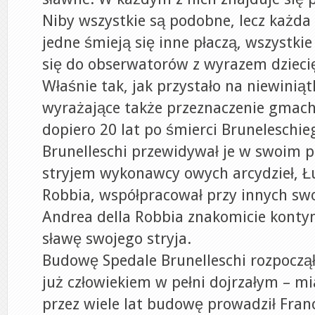
Niby wszystkie są podobne, lecz każda z
jedne śmieją się inne płaczą, wszystki
się do obserwatorów z wyrazem dziecięc
Właśnie tak, jak przystało na niewinią
wyrażające także przeznaczenie gmac
dopiero 20 lat po śmierci Bruneleschie
Brunelleschi przewidywał je w swoim pr
stryjem wykonawcy owych arcydzieł, Ł
Robbia, współpracował przy innych swo
Andrea della Robbia znakomicie kontyn
sławę swojego stryja.
Budowę Spedale Brunelleschi rozpoczął
już człowiekiem w pełni dojrzałym – mia
przez wiele lat budowę prowadził Franc