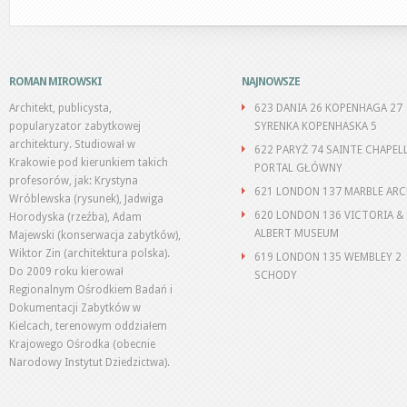
ROMAN MIROWSKI
NAJNOWSZE
Architekt, publicysta,
623 DANIA 26 KOPENHAGA 27
popularyzator zabytkowej
SYRENKA KOPENHASKA 5
architektury. Studiował w
622 PARYŻ 74 SAINTE CHAPEL
Krakowie pod kierunkiem takich
PORTAL GŁÓWNY
profesorów, jak: Krystyna
621 LONDON 137 MARBLE AR
Wróblewska (rysunek), Jadwiga
620 LONDON 136 VICTORIA &
Horodyska (rzeźba), Adam
ALBERT MUSEUM
Majewski (konserwacja zabytków),
Wiktor Zin (architektura polska).
619 LONDON 135 WEMBLEY 2
Do 2009 roku kierował
SCHODY
Regionalnym Ośrodkiem Badań i
Dokumentacji Zabytków w
Kielcach, terenowym oddziałem
Krajowego Ośrodka (obecnie
Narodowy Instytut Dziedzictwa).