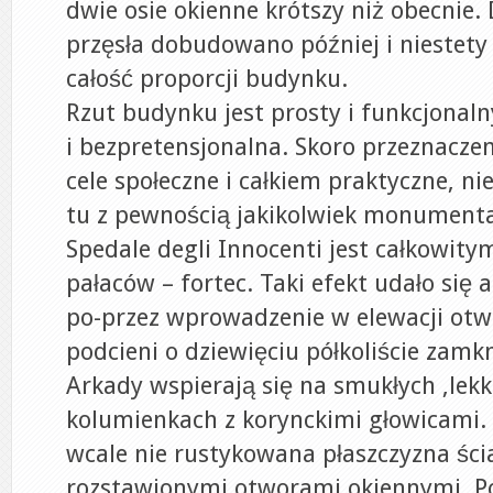
dwie osie okienne krótszy niż obecnie
przęsła dobudowano później i niestety
całość proporcji budynku.
Rzut budynku jest prosty i funkcjonaln
i bezpretensjonalna. Skoro przeznacz
cele społeczne i całkiem praktyczne, ni
tu z pewnością jakikolwiek monumenta
Spedale degli Innocenti jest całkowit
pałaców – fortec. Taki efekt udało się
po-przez wprowadzenie w elewacji ot
podcieni o dziewięciu półkoliście zamk
Arkady wspierają się na smukłych ,le
kolumienkach z korynckimi głowicami.
wcale nie rustykowana płaszczyzna ści
rozstawionymi otworami okiennymi. P