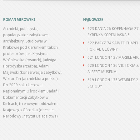
ROMAN MIROWSKI
NAJNOWSZE
Architekt, publicysta,
623 DANIA 26 KOPENHAGA 27
popularyzator zabytkowej
SYRENKA KOPENHASKA 5
architektury. Studiował w
622 PARYŻ 74 SAINTE CHAPEL
Krakowie pod kierunkiem takich
PORTAL GŁÓWNY
profesorów, jak: Krystyna
621 LONDON 137 MARBLE AR
Wróblewska (rysunek), Jadwiga
620 LONDON 136 VICTORIA &
Horodyska (rzeźba), Adam
ALBERT MUSEUM
Majewski (konserwacja zabytków),
Wiktor Zin (architektura polska).
619 LONDON 135 WEMBLEY 2
Do 2009 roku kierował
SCHODY
Regionalnym Ośrodkiem Badań i
Dokumentacji Zabytków w
Kielcach, terenowym oddziałem
Krajowego Ośrodka (obecnie
Narodowy Instytut Dziedzictwa).