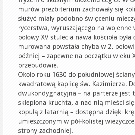
murów prezbiterium zachowały się koli
służyć miały podobno święceniu miecz
rycerstwa, wyruszającego na wojenne
połowy XV stulecia nawa kościoła była
murowana powstała chyba w 2. połowie
później – zapewne na początku wieku X
przebudowie.
Około roku 1630 do południowej ścia
kwadratową kaplicę św. Kazimierza. D
dwukondygnacyjna – na parterze jest 
sklepiona kruchta, a nad nią mieści się
kopułą z latarnią – dostępna dzięki k
umieszczonym w pół-kolistej wieżyczce
strony zachodniej.