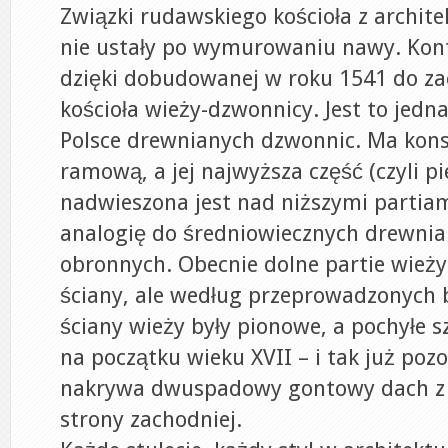
Związki rudawskiego kościoła z archit
nie ustały po wymurowaniu nawy. Ko
dzięki dobudowanej w roku 1541 do zac
kościoła wieży-dzwonnicy. Jest to jedn
Polsce drewnianych dzwonnic. Ma kons
ramową, a jej najwyższa część (czyli 
nadwieszona jest nad niższymi partiam
analogię do średniowiecznych drewnia
obronnych. Obecnie dolne partie wieży
ściany, ale według przeprowadzonych 
ściany wieży były pionowe, a pochyłe sz
na początku wieku XVII – i tak już poz
nakrywa dwuspadowy gontowy dach z 
strony zachodniej.