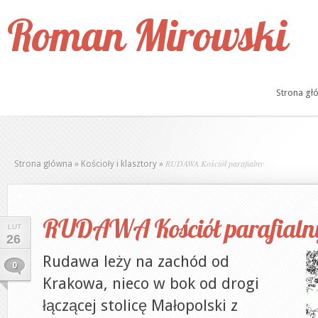
Roman Mirowski
Strona gł
RUDAWA Kościół parafialny
Strona główna
»
Kościoły i klasztory
»
RUDAWA Kościół parafialn
LUT
26
Rudawa leży na zachód od
0
Krakowa, nieco w bok od drogi
łączącej stolicę Małopolski z