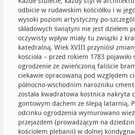
Każde stulecie, każdy styl w architektu
odbicie w rudawskim kościółku i w jego
wysoki poziom artystyczny po-szczeg
składowych świątyni nie jest dziełem 
oczywisty wpływ miały tu związki z kr
katedralną. Wiek XVIII przyniósł zmia
kościoła – przed rokiem 1783 pojawiło
ogrodzenie ze zwieńczoną faliście br
ciekawie opracowaną pod względem ci
północno-wschodnim narożniku cment
została kwadratowa kostnica nakryta
gontowym dachem ze ślepą latarnią. 
odcinku ogrodzenia wymurowano wież
przejazdem (prowadzącym na dziedzini
kościołem plebanii) w dolnej kondygna