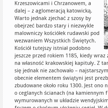
Krzeszowicami i Chrzanowem, a
dalej – z aglomeracją katowicką.
Warto jednak zjechać z szosy by
obejrzeć bardzo stary i niezwykle
malowniczy kościółek rudawski pod
wezwaniem Wszystkich Świętych.
Kościół tutejszy istniał podobno
jeszcze przed rokiem 1185, kiedy wraz 
na własność krakowskiej kapituły. Z t
się jednak nie zachowało – najstarszym
obecnie elementem świątyni jest prezb
zbudowane około roku 1300. Jest ono 
o ceglanych ścianach (na kamiennym 
wymurowanych w układzie wendyjskim
fryzem o skośnym ułożeniu cegieł. W d