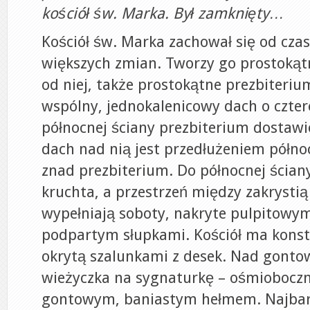
kościół św. Marka. Był zamknięty…
Kościół św. Marka zachował się od cz
większych zmian. Tworzy go prostokąt
od niej, także prostokątne prezbiteriu
wspólny, jednokalenicowy dach o czter
północnej ściany prezbiterium dostawio
dach nad nią jest przedłużeniem półno
znad prezbiterium. Do północnej ścian
kruchta, a przestrzeń między zakrystią
wypełniają soboty, nakryte pulpitowy
podpartym słupkami. Kościół ma konst
okrytą szalunkami z desek. Nad gont
wieżyczka na sygnaturkę – ośmioboczn
gontowym, baniastym hełmem. Najbard