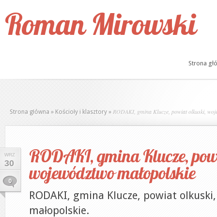
Roman Mirowski
Strona gł
RODAKI, gmina Klucze, powiat olkuski, woj
Strona główna
»
Kościoły i klasztory
»
RODAKI, gmina Klucze, powi
WRZ
30
województwo małopolskie
0
RODAKI, gmina Klucze, powiat olkuski
małopolskie.