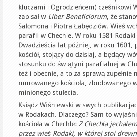
kluczami i Ogrodzieńcem) cześnikowi 
zapisał w
Liber Beneficiorum
, że stan
Salomona i Piotra Łabędziów. Wieś wc
parafii w Chechle. W roku 1581 Rodaki
Dwadzieścia lat później, w roku 1601, 
kościół, stojący do dzisiaj, a będący w
stosunku do świątyni parafialnej w Che
też i obecnie, a to za sprawą zupełnie
murowanego kościoła, zbudowanego w 
minionego stulecia.
Ksiądz Wiśniewski w swych publikacjac
w Rodakach. Dlaczego? Sam to wyjaśnia
kościoła w Chechle:
Z Chechła jechałe
przez wieś Rodaki, w której stoi drewn