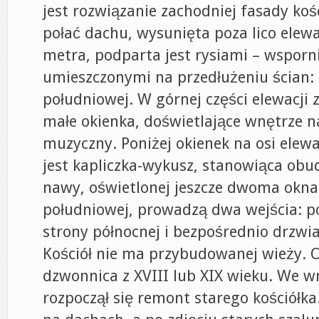
jest rozwiązanie zachodniej fasady koś
połać dachu, wysunięta poza lico elewa
metra, podparta jest rysiami – wsporn
umieszczonymi na przedłużeniu ścian: 
południowej. W górnej części elewacji 
małe okienka, doświetlające wnętrze n
muzyczny. Poniżej okienek na osi ele
jest kapliczka-wykusz, stanowiąca ob
nawy, oświetlonej jeszcze dwoma okna
południowej, prowadzą dwa wejścia: p
strony północnej i bezpośrednio drzwi
Kościół nie ma przybudowanej wieży. 
dzwonnica z XVIII lub XIX wieku. We w
rozpoczął się remont starego kościółk