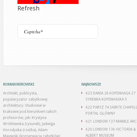
Refresh
ROMAN MIROWSKI
NAJNOWSZE
Architekt, publicysta,
623 DANIA 26 KOPENHAGA 27
popularyzator zabytkowej
SYRENKA KOPENHASKA 5
architektury. Studiował w
622 PARYŻ 74 SAINTE CHAPEL
Krakowie pod kierunkiem takich
PORTAL GŁÓWNY
profesorów, jak: Krystyna
621 LONDON 137 MARBLE AR
Wróblewska (rysunek), Jadwiga
620 LONDON 136 VICTORIA &
Horodyska (rzeźba), Adam
ALBERT MUSEUM
Majewski (konserwacja zabytków),