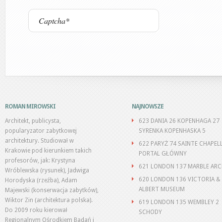
ROMAN MIROWSKI
NAJNOWSZE
Architekt, publicysta,
623 DANIA 26 KOPENHAGA 27
popularyzator zabytkowej
SYRENKA KOPENHASKA 5
architektury. Studiował w
622 PARYŻ 74 SAINTE CHAPEL
Krakowie pod kierunkiem takich
PORTAL GŁÓWNY
profesorów, jak: Krystyna
621 LONDON 137 MARBLE AR
Wróblewska (rysunek), Jadwiga
620 LONDON 136 VICTORIA &
Horodyska (rzeźba), Adam
ALBERT MUSEUM
Majewski (konserwacja zabytków),
Wiktor Zin (architektura polska).
619 LONDON 135 WEMBLEY 2
Do 2009 roku kierował
SCHODY
Regionalnym Ośrodkiem Badań i