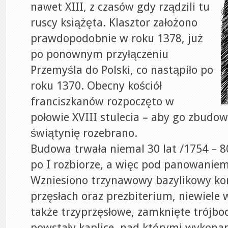
nawet XIII, z czasów gdy rządzili tu
ruscy książęta. Klasztor założono
prawdopodobnie w roku 1378, już
po ponownym przyłączeniu
Przemyśla do Polski, co nastąpiło po
roku 1370. Obecny kościół
franciszkanów rozpoczęto w
połowie XVIII stulecia – aby go zbudo
świątynię rozebrano.
Budowa trwała niemal 30 lat /1754 – 80
po I rozbiorze, a więc pod panowaniem
Wzniesiono trzynawowy bazylikowy kor
przęsłach oraz prezbiterium, niewiele
także trzyprzęsłowe, zamknięte trójbo
powstały kaplice, nad którymi wykona