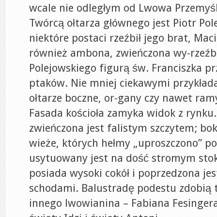
wcale nie odległym od Lwowa Przemyś
Twórcą ołtarza głównego jest Piotr Pol
niektóre postaci rzeźbił jego brat, Maci
również ambona, zwieńczona wy-rzeźbi
Polejowskiego figurą św. Franciszka 
ptaków. Nie mniej ciekawymi przykłada
ołtarze boczne, or-gany czy nawet ram
Fasada kościoła zamyka widok z rynku.
zwieńczona jest falistym szczytem; bo
wieże, których hełmy „uproszczono” po
usytuowany jest na dość stromym stok
posiada wysoki cokół i poprzedzona j
schodami. Balustradę podestu zdobią t
innego lwowianina – Fabiana Fesinger