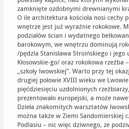
zamknięte ozdobnymi drewnianymi kr
O ile architektura kościoła nosi cechy
wnętrze jest już wyraźnie rokokowe. 
podziałów ścian i wydatnego belkowan
barokowym, we wnętrzu dominują rok
/pędzla Stanisława Stroińskiego i jego 
Kłosowskie-go/ oraz rokokowa rzeźba –
„szkoły lwowskiej”. Warto przy tej okaz
drugiej połowie XVIII wieku we Lwowie 
pięćdziesięciu uzdolnionych rzeźbiarzy,
prezentowało europejski, a może nawe
Dzieła znakomitych warsztatów lwows
można także w Ziemi Sandomierskiej c
Podlasiu – nic więc dziwnego, ze podz