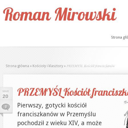
Roman Mirowski
Strona gł
PRZEMYŚL Kościół franciszkanów
Strona główna
»
Kościoły i klasztory
»
PRZEMYŚL Kościół francisz
MAR
20
Pierwszy, gotycki kościół
0
franciszkanów w Przemyślu
pochodził z wieku XIV, a może