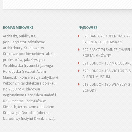
ROMAN MIROWSKI
NAJNOWSZE
Architekt, publicysta,
623 DANIA 26 KOPENHAGA 27
popularyzator zabytkowej
SYRENKA KOPENHASKA 5
architektury. Studiował w
622 PARYŻ 74 SAINTE CHAPEL
Krakowie pod kierunkiem takich
PORTAL GŁÓWNY
profesorów, jak: Krystyna
621 LONDON 137 MARBLE AR
Wróblewska (rysunek), Jadwiga
620 LONDON 136 VICTORIA &
Horodyska (rzeźba), Adam
ALBERT MUSEUM
Majewski (konserwacja zabytków),
Wiktor Zin (architektura polska).
619 LONDON 135 WEMBLEY 2
Do 2009 roku kierował
SCHODY
Regionalnym Ośrodkiem Badań i
Dokumentacji Zabytków w
Kielcach, terenowym oddziałem
Krajowego Ośrodka (obecnie
Narodowy Instytut Dziedzictwa).