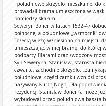
i południowe skrzydło mieszkalne, do 
prowadził brama umieszczoną w wąskiej
pomiędzy skałami.
Seweryn Boner w latach 1532-47 dobud
północne, a południowe „wzmocnił” d
Trzecią wieżę wzniesiono na miejscu 
umieszczając w niej bramę, do której 
podparty filarami oraz zwodzony most
Syn Seweryna, Stanisław, starosta bie
czwarte, zachodnie skrzydło, „zamykają
południowej części zamku wzniósł pro
nazywany Kurzą Nogą. Dla poprawieni
rezydencji Stanisław Boner (a może już
wybudował przed południową basztą be