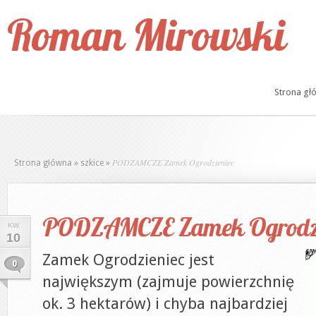
Roman Mirowski
Strona gł
PODZAMCZE Zamek Ogrodzieniec
Strona główna
»
szkice
»
PODZAMCZE Zamek Ogrodzi
KW.
10
Zamek Ogrodzieniec jest
0
największym (zajmuje powierzchnię
ok. 3 hektarów) i chyba najbardziej