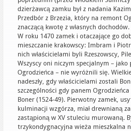
dzierżawcą zamku był z nadania Kazim
Przedbór z Brzezia, który na remont O
znaczącą kwotę z własnych dochodów.
W roku 1470 zamek i otaczające go dob
mieszczanie krakowscy: Imbram i Piot
nich właścicielami byli Rzeszowscy, Pil
Wszyscy oni niczym specjalnym – jako 
Ogrodzieńca – nie wyróżnili się. Wielk
nadeszły, gdy właścicielami zostali Bo
szczególności gdy panem Ogrodzieńca 
Boner (1524-49). Pierwotny zamek, us
kulminacji wzgórza, miał drewnianą z
zastąpioną w XV stuleciu murowaną. B
trzykondygnacyjna wieża mieszkalna n