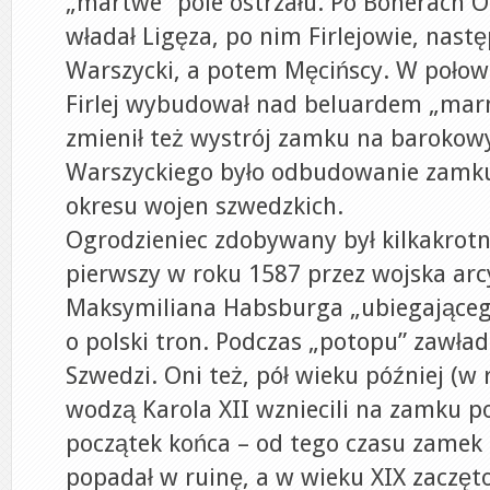
„martwe” pole ostrzału. Po Bonerach 
władał Ligęza, po nim Firlejowie, nast
Warszycki, a potem Męcińscy. W połowi
Firlej wybudował nad beluardem „mar
zmienił też wystrój zamku na barokow
Warszyckiego było odbudowanie zamku 
okresu wojen szwedzkich.
Ogrodzieniec zdobywany był kilkakrotn
pierwszy w roku 1587 przez wojska arc
Maksymiliana Habsburga „ubiegającego
o polski tron. Podczas „potopu” zawła
Szwedzi. Oni też, pół wieku później (w
wodzą Karola XII wzniecili na zamku po
początek końca – od tego czasu zamek 
popadał w ruinę, a w wieku XIX zaczęto