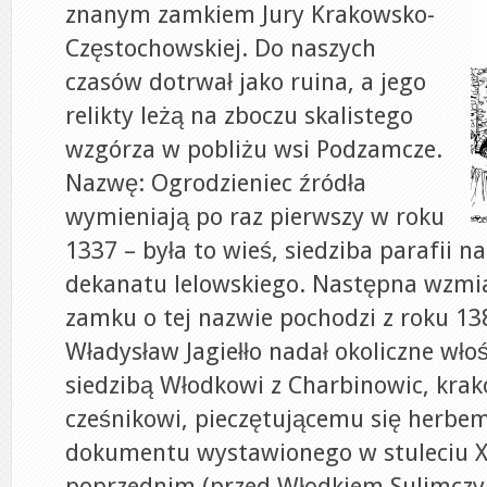
znanym zamkiem Jury Krakowsko-
Częstochowskiej. Do naszych
czasów dotrwał jako ruina, a jego
relikty leżą na zboczu skalistego
wzgórza w pobliżu wsi Podzamcze.
Nazwę: Ogrodzieniec źródła
wymieniają po raz pierwszy w roku
1337 – była to wieś, siedziba parafii na
dekanatu lelowskiego. Następna wzmi
zamku o tej nazwie pochodzi z roku 138
Władysław Jagiełło nadał okoliczne wł
siedzibą Włodkowi z Charbinowic, kra
cześnikowi, pieczętującemu się herbem
dokumentu wystawionego w stuleciu X
poprzednim (przed Włodkiem Sulimcz