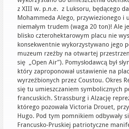
z XIII w. p.n.e. z Luksoru, będącego 
Mohammeda Alego, przywiezionego i 
niemałym trudem (waga 20 ton)! Ale 
blisko czterohektarowym placu nie wys
konsekwentnie wykorzystywano jego p
muzeum rzeźby na otwartej przestrzen
się „Open Air”). Pomysłodawcą był sły
który zaproponował ustawienie na plac
wyrzeźbionych przez Coustou. Okres Re
się tu umieszczaniem symbolicznych 
francuskich. Strassburg i Alzację repr
którego pozowała Victoria Drouet, przy
Hugo. Pod tym pomnikiem odbywały si
Francusko-Pruskiej patriotyczne manife