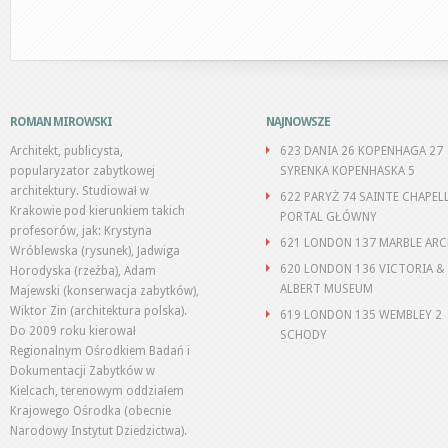
ROMAN MIROWSKI
NAJNOWSZE
Architekt, publicysta,
623 DANIA 26 KOPENHAGA 27
popularyzator zabytkowej
SYRENKA KOPENHASKA 5
architektury. Studiował w
622 PARYŻ 74 SAINTE CHAPEL
Krakowie pod kierunkiem takich
PORTAL GŁÓWNY
profesorów, jak: Krystyna
621 LONDON 137 MARBLE AR
Wróblewska (rysunek), Jadwiga
620 LONDON 136 VICTORIA &
Horodyska (rzeźba), Adam
ALBERT MUSEUM
Majewski (konserwacja zabytków),
Wiktor Zin (architektura polska).
619 LONDON 135 WEMBLEY 2
Do 2009 roku kierował
SCHODY
Regionalnym Ośrodkiem Badań i
Dokumentacji Zabytków w
Kielcach, terenowym oddziałem
Krajowego Ośrodka (obecnie
Narodowy Instytut Dziedzictwa).