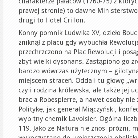
charakterze pałaców (1760-75) z któryc
prawej stronie) to dawne Ministerstwo
drugi to Hotel Crillon.
Konny pomnik Ludwika XV, dzieło Bouch
zniknął z placu gdy wybuchła Rewolucj
przechrzczono na Plac Rewolucji i posą
zbyt wielki dysonans. Zastąpiono go z
bardzo wówczas użytecznym – gilotyną. 
miejscem straceń. Oddali tu głowę „wr
czyli rodzina królewska, ale także jej uc
bracia Robespierre, a nawet osoby nie
Politykę, jak generał Miączyński, konfe
wybitny chemik Lavoisier. Ogólna liczb
119. Jako że Natura nie znosi próżni, m
wykorzystano do umieszczenia obelis