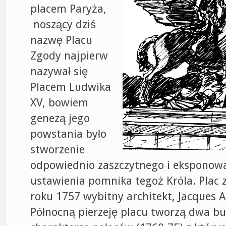
placem Paryża,
noszący dziś
nazwę Placu
Zgody najpierw
nazywał się
Placem Ludwika
XV, bowiem
genezą jego
powstania było
stworzenie
odpowiednio zaszczytnego i eksponow
ustawienia pomnika tegoż Króla. Plac 
roku 1757 wybitny architekt, Jacques A
Północną pierzeję placu tworzą dwa b