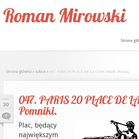
Roman Mirowski
Strona gł
047. PARIS 20 PLACE DE LA CONCORDE. Pomniki.
Strona główna
»
szkice
»
047. PARIS 20 PLACE DE 
GRU
30
Pomniki.
0
Plac, będący
największym