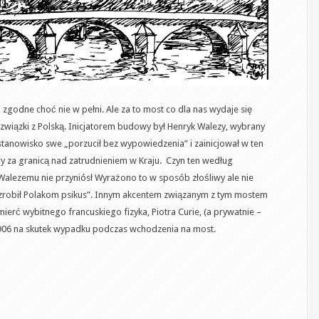
 zgodne choć nie w pełni. Ale za to most co dla nas wydaje się
wiązki z Polską. Inicjatorem budowy był Henryk Walezy, wybrany
 stanowisko swe „porzucił bez wypowiedzenia” i zainicjował w ten
 za granicą nad zatrudnieniem w Kraju. Czyn ten według
alezemu nie przyniósł Wyrażono to w sposób złośliwy ale nie
zrobił Polakom psikus”. Innym akcentem związanym z tym mostem
mierć wybitnego francuskiego fizyka, Piotra Curie, (a prywatnie –
906 na skutek wypadku podczas wchodzenia na most.