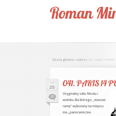
Roman Mir
041. PARIS 14 PON
Strona główna
»
szkice
»
041. PARIS 14
LIS
25
Oryginalny szkic Mostu i
0
widoku dla którego „stanowi
ramę” wykonany na miejscu
ma „panoramiczne