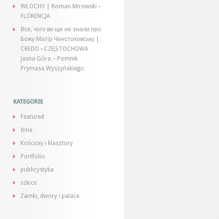
WŁOCHY | Roman Mirowski
-
FLORENCJA
Все, чого ви ще не знали про
Божу Матір Ченстоховську |
CREDO
-
CZĘSTOCHOWA
Jasna Góra – Pomnik
Prymasa Wyszyńskiego
KATEGORIE
Featured
Inne
Kościoły i klasztory
Portfolio
publicystyka
szkice
Zamki, dwory i pałace