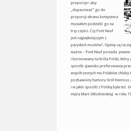
proporcje i aby
„dopasować” go do
proporcji ekranu komputera
musiałem podzielić go na
trzy części. Czy Pont Neuf
jest najpiękniejszym z
paryskich mostów?. Opinię są raczej
ważne – Pont Neuf posiada pewne z
i koronowany na Króla Polski, który
sposób zjawisko preferowania pracy
współczesnych mu Polaków chluby W
pozbawiony humoru: Król Henricus 
i w jakiś sposób z Polską była też ś
męża Marii Skłodowskiej) w roku 1