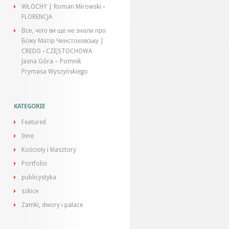
WŁOCHY | Roman Mirowski
-
FLORENCJA
Все, чого ви ще не знали про
Божу Матір Ченстоховську |
CREDO
-
CZĘSTOCHOWA
Jasna Góra – Pomnik
Prymasa Wyszyńskiego
KATEGORIE
Featured
Inne
Kościoły i klasztory
Portfolio
publicystyka
szkice
Zamki, dwory i pałace