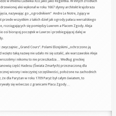
ładze w imieniu Ludwika XIII jako jako Regentka. W innych źródłach
adrzewionej alei wykonał w roku 1667 słynny architekt krajobrazu
jęcia, nazywając go „ogrodnikiem” Andre Le Notre, żyjący w
st przede wszystkim z takich dzieł jak ogrody pałacu wersalskiego
rie, rozciągających się pomiędzy Luwrem a Placem Zgody. Aleja
e osi biorącej początek w Luwrze i przebiegającej dalej w
dy.
zwyczajnie: „Grand Cours”. Polami Elizejskimi „ochrzczono ją
zięto taką nazwę nie udało mi się ustalić, ale warszawskie Aleje
Jerozolimy i nikomu to nie przeszkadza… Według greckiej
”) stanowią część Hadesu (Świata Zmarłych) przeznaczoną dla
ecznej wiosny i wieczystej szczęśliwości, położone na zachodnich
, że dla Paryżan w roku 1709 Paryż był całym światem, to
krywały się wówczas z granicami Placu Zgody…