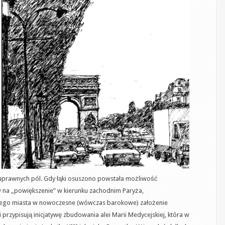
 uprawnych pól. Gdy łąki osuszono powstała możliwość
 na „powiększenie” w kierunku zachodnim Paryża,
nego miasta w nowoczesne (wówczas barokowe) założenie
 przypisują inicjatywę zbudowania alei Marii Medycejskiej, która w