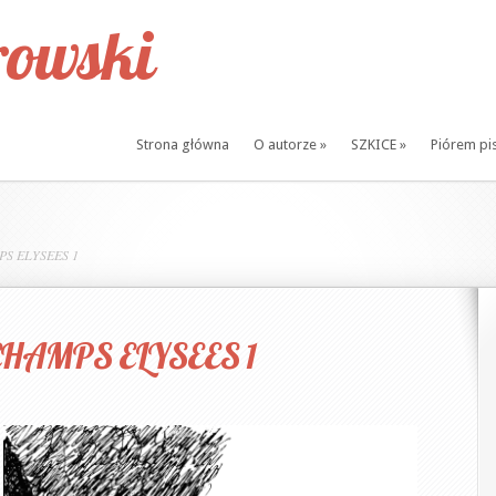
owski
Strona główna
O autorze
»
SZKICE
»
Piórem pi
PS ELYSEES 1
CHAMPS ELYSEES 1