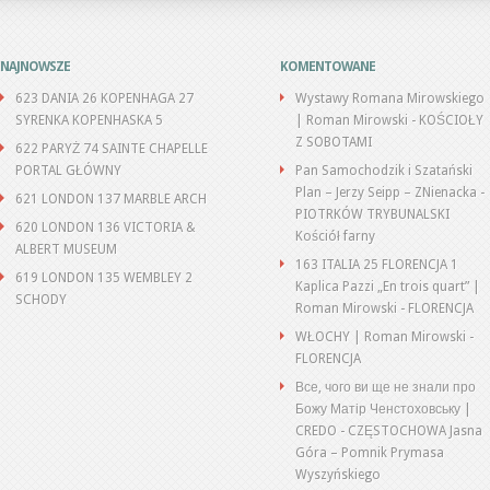
NAJNOWSZE
KOMENTOWANE
623 DANIA 26 KOPENHAGA 27
Wystawy Romana Mirowskiego
SYRENKA KOPENHASKA 5
| Roman Mirowski
-
KOŚCIOŁY
Z SOBOTAMI
622 PARYŻ 74 SAINTE CHAPELLE
PORTAL GŁÓWNY
Pan Samochodzik i Szatański
Plan – Jerzy Seipp – ZNienacka
-
621 LONDON 137 MARBLE ARCH
PIOTRKÓW TRYBUNALSKI
620 LONDON 136 VICTORIA &
Kościół farny
ALBERT MUSEUM
163 ITALIA 25 FLORENCJA 1
619 LONDON 135 WEMBLEY 2
Kaplica Pazzi „En trois quart” |
SCHODY
Roman Mirowski
-
FLORENCJA
WŁOCHY | Roman Mirowski
-
FLORENCJA
Все, чого ви ще не знали про
Божу Матір Ченстоховську |
CREDO
-
CZĘSTOCHOWA Jasna
Góra – Pomnik Prymasa
Wyszyńskiego