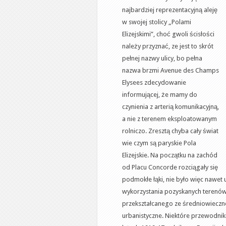
najbardziej reprezentacyjną aleję
w swojej stolicy „Polami
Elizejskimi”, choć gwoli ścisłości
należy przyznać, ze jest to skrót
pełnej nazwy ulicy, bo pełna
nazwa brzmi Avenue des Champs
Elysees zdecydowanie
informującej, że mamy do
czynienia z arterią komunikacyjną,
a nie z terenem eksploatowanym
rolniczo. Zresztą chyba cały świat
wie czym są paryskie Pola
Elizejskie. Na początku na zachód
od Placu Concorde rozciągały się
podmokłe łąki, nie było więc nawet
wykorzystania pozyskanych terenów
przekształcanego ze średniowiecz
urbanistyczne. Niektóre przewodniki