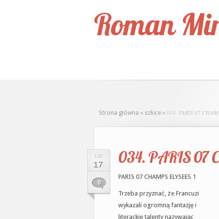
Roman Mir
034. PARIS 07 CHAM
Strona główna
»
szkice
»
034. PARIS 07 
LIS
17
PARIS 07 CHAMPS ELYSEES 1
0
Trzeba przyznać, że Francuzi
wykazali ogromną fantazję i
literackie talenty nazywając