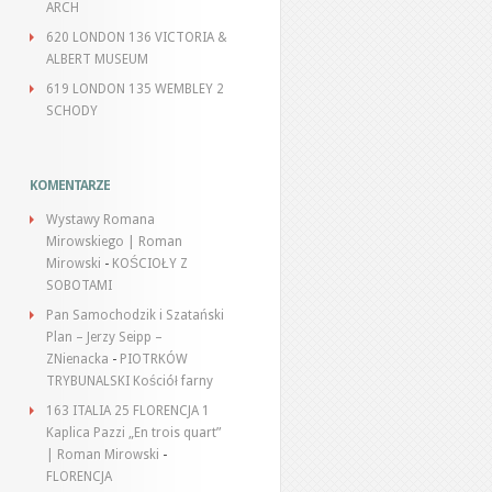
ARCH
620 LONDON 136 VICTORIA &
ALBERT MUSEUM
619 LONDON 135 WEMBLEY 2
SCHODY
KOMENTARZE
Wystawy Romana
Mirowskiego | Roman
Mirowski
-
KOŚCIOŁY Z
SOBOTAMI
Pan Samochodzik i Szatański
Plan – Jerzy Seipp –
ZNienacka
-
PIOTRKÓW
TRYBUNALSKI Kościół farny
163 ITALIA 25 FLORENCJA 1
Kaplica Pazzi „En trois quart”
| Roman Mirowski
-
FLORENCJA