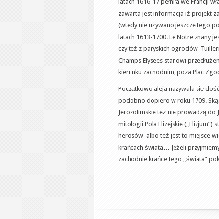
latach 1616-17 pełniła we Francji w
zawarta jest informacja iż projekt z
(wtedy nie używano jeszcze tego po
latach 1613-1700. Le Notre znany je
czy też z paryskich ogrodów Tuille
Champs Elysees stanowi przedłużeni
kierunku zachodnim, poza Plac Zgo
Początkowo aleja nazywała się dość 
podobno dopiero w roku 1709. Skąd w
Jerozolimskie też nie prowadzą do 
mitologii Pola Elizejskie („Elizjum
herosów albo też jest to miejsce wi
krańcach świata… Jeżeli przyjmiemy
zachodnie krańce tego „świata” po