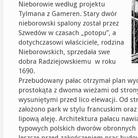
Nieborowie według projektu
Tylmana z Gameren. Stary dwór
nieborowski spalony został przez
Szwedów w czasach „potopu”, a
dotychczasowi właściciele, rodzina
Nieborowskich, sprzedała swe
dobra Radziejowskiemu w roku
1690.
Przebudowany pałac otrzymał plan wy
prostokąta z dwoma wieżami od strony
wysuniętymi przed lico elewacji. Od s
założono park w stylu francuskim oraz 
lipową aleję. Architektura pałacu naw
typowych polskich dworów obronnych 
Jeszcze przed zakończeniem prac bud