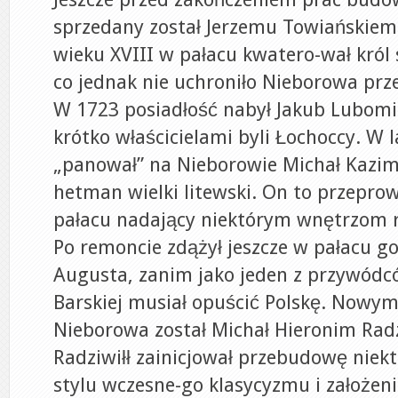
sprzedany został Jerzemu Towiańskiem
wieku XVIII w pałacu kwatero-wał król 
co jednak nie uchroniło Nieborowa prz
W 1723 posiadłość nabył Jakub Lubomir
krótko właścicielami byli Łochoccy. W 
„panował” na Nieborowie Michał Kazimi
hetman wielki litewski. On to przepro
pałacu nadający niektórym wnętrzom 
Po remoncie zdążył jeszcze w pałacu go
Augusta, zanim jako jeden z przywódc
Barskiej musiał opuścić Polskę. Nowy
Nieborowa został Michał Hieronim Radz
Radziwiłł zainicjował przebudowę niek
stylu wczesne-go klasycyzmu i założen