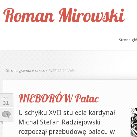
Roman Mirowski
Strona gł
NIEBORÓW Pałac
Strona główna
»
szkice
»
NIEBORÓW Pałac
MAR
31
U schyłku XVII stulecia kardynał
0
Michał Stefan Radziejowski
rozpoczął przebudowę pałacu w