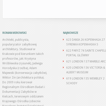
ROMAN MIROWSKI
NAJNOWSZE
Architekt, publicysta,
623 DANIA 26 KOPENHAGA 27
popularyzator zabytkowej
SYRENKA KOPENHASKA 5
architektury. Studiował w
622 PARYŻ 74 SAINTE CHAPEL
Krakowie pod kierunkiem takich
PORTAL GŁÓWNY
profesorów, jak: Krystyna
621 LONDON 137 MARBLE AR
Wróblewska (rysunek), Jadwiga
620 LONDON 136 VICTORIA &
Horodyska (rzeźba), Adam
ALBERT MUSEUM
Majewski (konserwacja zabytków),
Wiktor Zin (architektura polska).
619 LONDON 135 WEMBLEY 2
Do 2009 roku kierował
SCHODY
Regionalnym Ośrodkiem Badań i
Dokumentacji Zabytków w
Kielcach, terenowym oddziałem
Krajowego Ośrodka (obecnie