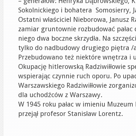
– generałów: Henryka Dąbrowskiego, K
Sokolnickiego i bohatera Somosierry, J
Ostatni właściciel Nieborowa, Janusz Ra
zamiar gruntownie rozbudować pałac
niego dwa boczne skrzydła. Na szczęści
tylko do nadbudowy drugiego piętra /a
Przebudowano też niektóre wnętrza i u
Okupację hitlerowską Radziwiłłowie sp
wspierając czynnie ruch oporu. Po up
Warszawskiego Radziwiłłowie zorganiz
dla uchodźców z Warszawy.
W 1945 roku pałac w imieniu Muzeum
przejął profesor Stanisław Lorentz.