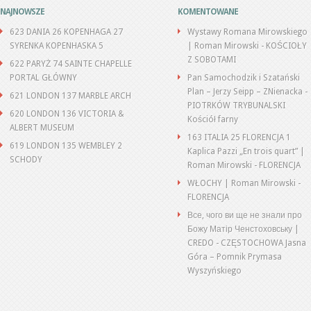
NAJNOWSZE
KOMENTOWANE
623 DANIA 26 KOPENHAGA 27
Wystawy Romana Mirowskiego
SYRENKA KOPENHASKA 5
| Roman Mirowski
-
KOŚCIOŁY
Z SOBOTAMI
622 PARYŻ 74 SAINTE CHAPELLE
PORTAL GŁÓWNY
Pan Samochodzik i Szatański
Plan – Jerzy Seipp – ZNienacka
-
621 LONDON 137 MARBLE ARCH
PIOTRKÓW TRYBUNALSKI
620 LONDON 136 VICTORIA &
Kościół farny
ALBERT MUSEUM
163 ITALIA 25 FLORENCJA 1
619 LONDON 135 WEMBLEY 2
Kaplica Pazzi „En trois quart” |
SCHODY
Roman Mirowski
-
FLORENCJA
WŁOCHY | Roman Mirowski
-
FLORENCJA
Все, чого ви ще не знали про
Божу Матір Ченстоховську |
CREDO
-
CZĘSTOCHOWA Jasna
Góra – Pomnik Prymasa
Wyszyńskiego