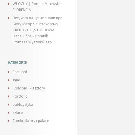
WŁOCHY | Roman Mirowski
-
FLORENCJA
Все, чого ви ще не знали про
Божу Матір Ченстоховську |
CREDO
-
CZĘSTOCHOWA
Jasna Góra – Pomnik
Prymasa Wyszyńskiego
KATEGORIE
Featured
Inne
Kościoły i klasztory
Portfolio
publicystyka
szkice
Zamki, dwory i pałace