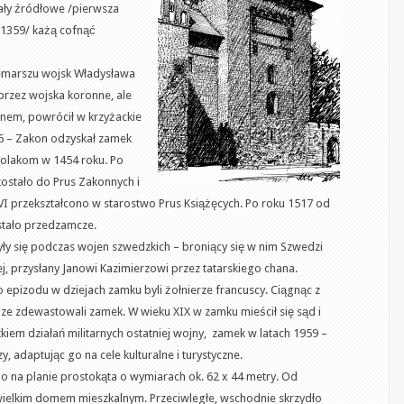
ały źródłowe /pierwsza
1359/ każą cofnąć
zemarszu wojsk Władysława
 przez wojska koronne, ale
nem, powrócił w krzyżackie
66 – Zakon odzyskał zamek
Polakom w 1454 roku. Po
zostało do Prus Zakonnych i
VI przekształcono w starostwo Prus Książęcych. Po roku 1517 od
tało przedzamcze.
yły się podczas wojen szwedzkich – broniący się w nim Szwedzi
ej, przysłany Janowi Kazimierzowi przez tatarskiego chana.
 epizodu w dziejach zamku byli żołnierze francuscy. Ciągnąc z
 zdewastowali zamek. W wieku XIX w zamku mieścił się sąd i
iem działań militarnych ostatniej wojny, zamek w latach 1959 –
 adaptując go na cele kulturalne i turystyczne.
na planie prostokąta o wymiarach ok. 62 x 44 metry. Od
wielkim domem mieszkalnym. Przeciwległe, wschodnie skrzydło