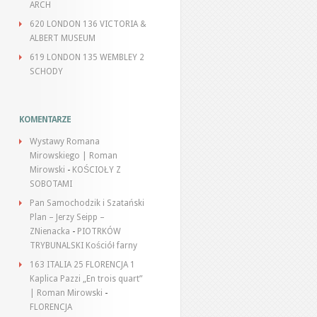
ARCH
620 LONDON 136 VICTORIA &
ALBERT MUSEUM
619 LONDON 135 WEMBLEY 2
SCHODY
KOMENTARZE
Wystawy Romana
Mirowskiego | Roman
Mirowski
-
KOŚCIOŁY Z
SOBOTAMI
Pan Samochodzik i Szatański
Plan – Jerzy Seipp –
ZNienacka
-
PIOTRKÓW
TRYBUNALSKI Kościół farny
163 ITALIA 25 FLORENCJA 1
Kaplica Pazzi „En trois quart”
| Roman Mirowski
-
FLORENCJA