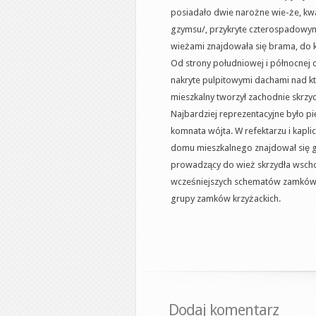
posiadało dwie narożne wie-że, kwa
gzymsu/, przykryte czterospadowymi
wieżami znajdowała się brama, do kt
Od strony południowej i północnej
nakryte pulpitowymi dachami nad kt
mieszkalny tworzył zachodnie skrzy
Najbardziej reprezentacyjne było pięt
komnata wójta. W refektarzu i kapli
domu mieszkalnego znajdował się 
prowadzący do wież skrzydła wscho
wcześniejszych schematów zamków –
grupy zamków krzyżackich.
Dodaj komentarz