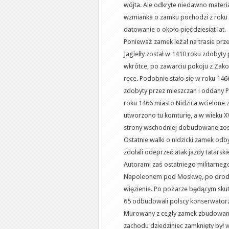
wójta. Ale odkryte niedawno materi
wzmianka o zamku pochodzi z roku 
datowanie o około pięćdziesiąt lat.
Ponieważ zamek leżał na trasie pr
Jagiełły został w 1410 roku zdobyty
wkrótce, po zawarciu pokoju z Zako
ręce. Podobnie stało się w roku 14
zdobyty przez mieszczan i oddany 
roku 1466 miasto Nidzica wcielone 
utworzono tu komturię, a w wieku X
strony wschodniej dobudowane zos
Ostatnie walki o nidzicki zamek odb
zdołali odeprzeć atak jazdy tatarski
Autorami zaś ostatniego militarnego
Napoleonem pod Moskwę, po drodze
więzienie. Po pożarze będącym skutk
65 odbudowali polscy konserwatorzy,
Murowany z cegły zamek zbudowano 
zachodu dziedziniec zamknięty był 