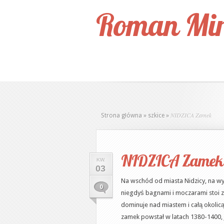
Roman Mir
NIDZICA Zamek
Strona główna
»
szkice
»
NIDZICA Zamek
KW.
03
Na wschód od miasta Nidzicy, na 
0
niegdyś bagnami i moczarami stoi 
dominuje nad miastem i całą okolic
zamek powstał w latach 1380-1400, 