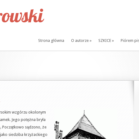
owski
Strona główna
O autorze
»
SZKICE
»
Piórem pi
wysokim wzgórzu okolonym
zamek. Jego potężna bryła
ą. Początkowo sądzono, że
jako siedziba krzyżackiego