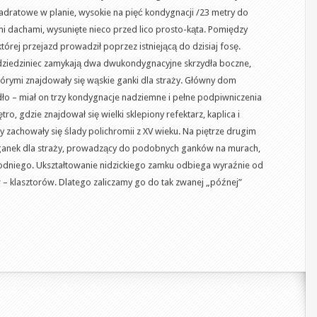
dratowe w planie, wysokie na pięć kondygnacji /23 metry do
 dachami, wysunięte nieco przed lico prosto-kąta. Pomiędzy
órej przejazd prowadził poprzez istniejącą do dzisiaj fosę.
 dziedziniec zamykają dwa dwukondygnacyjne skrzydła boczne,
órymi znajdowały się wąskie ganki dla straży. Główny dom
dło – miał on trzy kondygnacje nadziemne i pełne podpiwniczenia
ro, gdzie znajdował się wielki sklepiony refektarz, kaplica i
cy zachowały się ślady polichromii z XV wieku. Na piętrze drugim
ganek dla straży, prowadzący do podobnych ganków na murach,
dniego. Ukształtowanie nidzickiego zamku odbiega wyraźnie od
 klasztorów. Dlatego zaliczamy go do tak zwanej „późnej”