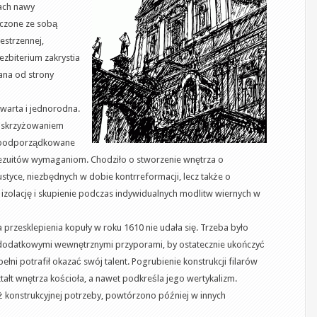
nach nawy
ączone ze sobą
estrzennej,
zbiterium zakrystia
wana od strony
warta i jednorodna.
d skrzyżowaniem
a podporządkowane
 jezuitów wymaganiom. Chodziło o stworzenie wnętrza o
styce, niezbędnych w dobie kontrreformacji, lecz także o
 izolację i skupienie podczas indywidualnych modlitw wiernych w
 przesklepienia kopuły w roku 1610 nie udała się. Trzeba było
dodatkowymi wewnętrznymi przyporami, by ostatecznie ukończyć
ełni potrafił okazać swój talent. Pogrubienie konstrukcji filarów
ałt wnętrza kościoła, a nawet podkreśla jego wertykalizm.
uż konstrukcyjnej potrzeby, powtórzono później w innych