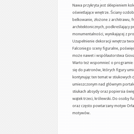
Nawa przykryta jest sklepieniem k
oświetlające wnętrze. Ściany ozdob
belkowanie, złożone z architrawu, f
architektonicznych, podkreślający p
monumentalności, wynikającej z pr
Uzupełnienie dekoracji wnętrza twor
Falconiego sceny figuralne, poświęc
może nawet i współautorstwa Giov
Warto też wspomnieć o programie id
się do patronów, których figury umi
kontynując ten temat w stiukowych d
umieszczonym nad głównym portale
stiukach absydy oraz popiersia świę
wątek trzeci, królewski. Do osoby 
oraz często powtarzany motyw Orła
motywów.