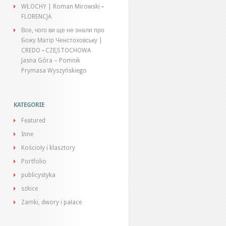
WŁOCHY | Roman Mirowski
-
FLORENCJA
Все, чого ви ще не знали про
Божу Матір Ченстоховську |
CREDO
-
CZĘSTOCHOWA
Jasna Góra – Pomnik
Prymasa Wyszyńskiego
KATEGORIE
Featured
Inne
Kościoły i klasztory
Portfolio
publicystyka
szkice
Zamki, dwory i pałace