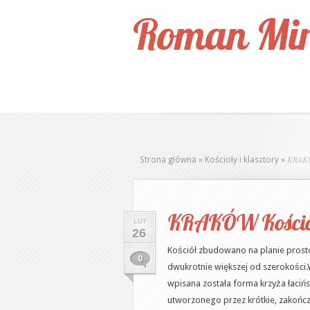
Roman Mir
KRAKÓW
Strona główna
»
Kościoły i klasztory
»
KRAKÓW Kościół 
LUT
26
Kościół zbudowano na planie prosto
0
dwukrotnie większej od szerokości.
wpisana została forma krzyża łacińs
utworzonego przez krótkie, zakończ