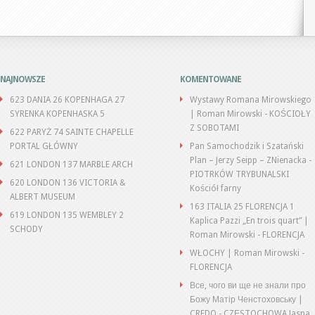
NAJNOWSZE
KOMENTOWANE
623 DANIA 26 KOPENHAGA 27
Wystawy Romana Mirowskiego
SYRENKA KOPENHASKA 5
| Roman Mirowski
-
KOŚCIOŁY
Z SOBOTAMI
622 PARYŻ 74 SAINTE CHAPELLE
PORTAL GŁÓWNY
Pan Samochodzik i Szatański
Plan – Jerzy Seipp – ZNienacka
-
621 LONDON 137 MARBLE ARCH
PIOTRKÓW TRYBUNALSKI
620 LONDON 136 VICTORIA &
Kościół farny
ALBERT MUSEUM
163 ITALIA 25 FLORENCJA 1
619 LONDON 135 WEMBLEY 2
Kaplica Pazzi „En trois quart” |
SCHODY
Roman Mirowski
-
FLORENCJA
WŁOCHY | Roman Mirowski
-
FLORENCJA
Все, чого ви ще не знали про
Божу Матір Ченстоховську |
CREDO
-
CZĘSTOCHOWA Jasna