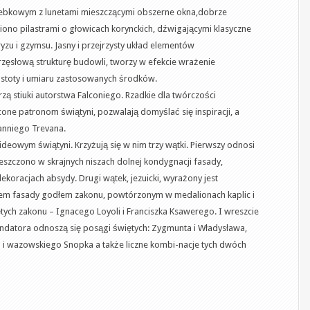
olebkowym z lunetami mieszczącymi obszerne okna,dobrze
iono pilastrami o głowicach korynckich, dźwigającymi klasyczne
ryzu i gzymsu. Jasny i przejrzysty układ elementów
rzęsłową strukturę budowli, tworzy w efekcie wrażenie
ostoty i umiaru zastosowanych środków.
zą stiuki autorstwa Falconiego. Rzadkie dla twórczości
one patronom świątyni, pozwalają domyślać się inspiracji, a
anniego Trevana.
eowym świątyni. Krzyżują się w nim trzy wątki. Pierwszy odnosi
eszczono w skrajnych niszach dolnej kondygnacji fasady,
ekoracjach absydy. Drugi wątek, jezuicki, wyrażony jest
m fasady godłem zakonu, powtórzonym w medalionach kaplic i
tych zakonu – Ignacego Loyoli i Franciszka Ksawerego. I wreszcie
fundatora odnoszą się posągi świętych: Zygmunta i Władysława,
 i wazowskiego Snopka a także liczne kombi-nacje tych dwóch