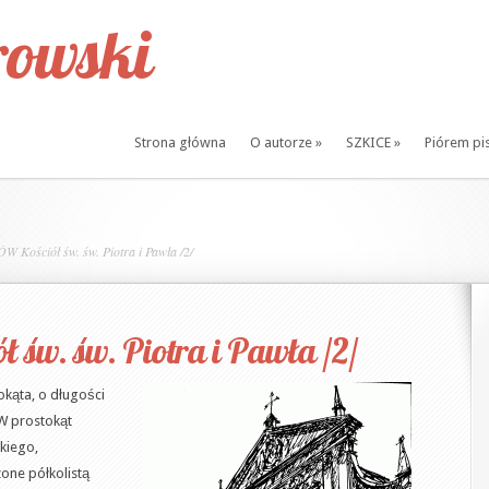
owski
Strona główna
O autorze
»
SZKICE
»
Piórem pi
 Kościół św. św. Piotra i Pawła /2/
św. św. Piotra i Pawła /2/
kąta, o długości
W prostokąt
kiego,
one półkolistą