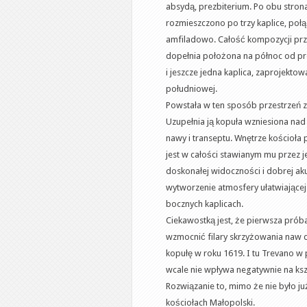
absydą, prezbiterium. Po obu stro
rozmieszczono po trzy kaplice, poł
amfiladowo. Całość kompozycji prz
dopełnia położona na północ od pre
i jeszcze jedna kaplica, zaprojekto
południowej.
Powstała w ten sposób przestrzeń z
Uzupełnia ją kopuła wzniesiona na
nawy i transeptu. Wnętrze kościoł
jest w całości stawianym mu przez
doskonałej widoczności i dobrej aku
wytworzenie atmosfery ułatwiającej
bocznych kaplicach.
Ciekawostką jest, że pierwsza próba
wzmocnić filary skrzyżowania naw 
kopułę w roku 1619. I tu Trevano w p
wcale nie wpływa negatywnie na kszt
Rozwiązanie to, mimo że nie było j
kościołach Małopolski.