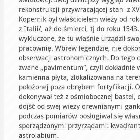
rekonstrukcji przywracającej stan z XV
Kopernik był właścicielem wieży od ro
z Italii/, aż do śmierci, tj do roku 1543.
wykluczone, że tu właśnie urządził swoj
pracownię. Wbrew legendzie, nie doko
obserwacji astronomicznych. Do tego c
zwane „pavimentum”, czyli dokładni
kamienna płyta, zlokalizowana na teren
położonej poza obrębem fortyfikacji. 
dokonywał też z ośmiobocznej bastei, 
dojść od swej wieży drewnianymi gank
podczas pomiarów posługiwał się włas
sporządzonymi przyrządami: kwadrant
astrolabium.