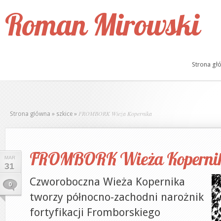
Roman Mirowski
Strona gł
FROMBORK Wieża Kopernika
Strona główna
»
szkice
»
FROMBORK Wieża Koperni
MAR
31
Czworoboczna Wieża Kopernika
0
tworzy północno-zachodni narożnik
fortyfikacji Fromborskiego