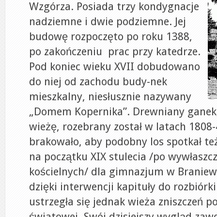
Wzgórza. Posiada trzy kondygnacje
nadziemne i dwie podziemne. Jej
budowę rozpoczęto po roku 1388,
po zakończeniu prac przy katedrze.
Pod koniec wieku XVII dobudowano
do niej od zachodu budy-nek
mieszkalny, niesłusznie nazywany
„Domem Kopernika”. Drewniany ganek, 
wieżę, rozebrany został w latach 1808-
brakowało, aby podobny los spotkał te
na początku XIX stulecia /po wywłaszc
kościelnych/ dla gimnazjum w Braniewi
dzięki interwencji kapituły do rozbiórki
ustrzegła się jednak wieża zniszczeń p
światowej. Swój dzisiejszy wygląd zaw