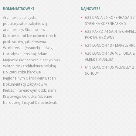
ROMAN MIROWSKI
NAJNOWSZE
Architekt, publicysta,
623 DANIA 26 KOPENHAGA 27
popularyzator zabytkowej
SYRENKA KOPENHASKA 5
architektury. Studiował w
622 PARYŻ 74 SAINTE CHAPEL
Krakowie pod kierunkiem takich
PORTAL GŁÓWNY
profesorów, jak: Krystyna
621 LONDON 137 MARBLE AR
Wróblewska (rysunek), Jadwiga
620 LONDON 136 VICTORIA &
Horodyska (rzeźba), Adam
ALBERT MUSEUM
Majewski (konserwacja zabytków),
Wiktor Zin (architektura polska).
619 LONDON 135 WEMBLEY 2
Do 2009 roku kierował
SCHODY
Regionalnym Ośrodkiem Badań i
Dokumentacji Zabytków w
Kielcach, terenowym oddziałem
Krajowego Ośrodka (obecnie
Narodowy Instytut Dziedzictwa).