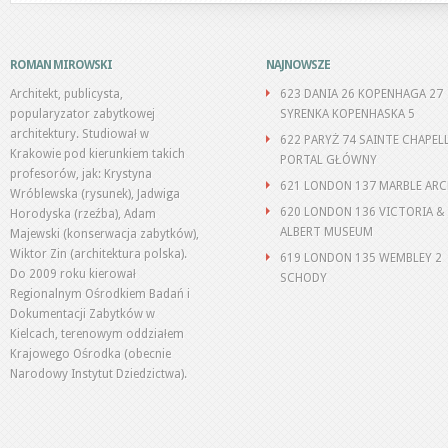
ROMAN MIROWSKI
NAJNOWSZE
Architekt, publicysta,
623 DANIA 26 KOPENHAGA 27
popularyzator zabytkowej
SYRENKA KOPENHASKA 5
architektury. Studiował w
622 PARYŻ 74 SAINTE CHAPEL
Krakowie pod kierunkiem takich
PORTAL GŁÓWNY
profesorów, jak: Krystyna
621 LONDON 137 MARBLE AR
Wróblewska (rysunek), Jadwiga
620 LONDON 136 VICTORIA &
Horodyska (rzeźba), Adam
ALBERT MUSEUM
Majewski (konserwacja zabytków),
Wiktor Zin (architektura polska).
619 LONDON 135 WEMBLEY 2
Do 2009 roku kierował
SCHODY
Regionalnym Ośrodkiem Badań i
Dokumentacji Zabytków w
Kielcach, terenowym oddziałem
Krajowego Ośrodka (obecnie
Narodowy Instytut Dziedzictwa).