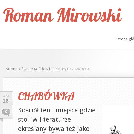
Roman Mirowski
Strona gł
CHABÓWKA
Strona główna
»
Kościoły i klasztory
»
CHABÓWKA
WRZ
18
Kościół ten i miejsce gdzie
0
stoi w literaturze
określany bywa też jako