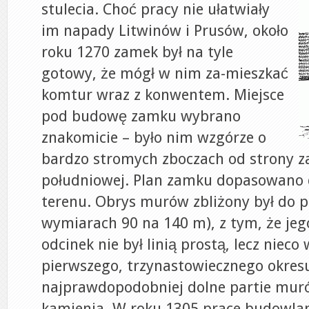
stulecia. Choć pracy nie ułatwiały
im napady Litwinów i Prusów, około
roku 1270 zamek był na tyle
gotowy, że mógł w nim za-mieszkać
komtur wraz z konwentem. Miejsce
pod budowę zamku wybrano
znakomicie – było nim wzgórze o
bardzo stromych zboczach od strony za
południowej. Plan zamku dopasowano 
terenu. Obrys murów zbliżony był do p
wymiarach 90 na 140 m), z tym, że je
odcinek nie był linią prostą, lecz nieco 
pierwszego, trzynastowiecznego okres
najprawdopodobniej dolne partie mur
kamienia. W roku 1305 prace budowla