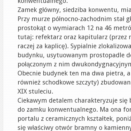
konwentualnego.
Zamek główny, siedziba konwentu, miał
Przy murze północno-zachodnim stał 
prostokąt o wymiarach 12 na 46 metró
tutaj: refektarz oraz kapitularz (prze
raczej za kaplicę). Sypialnie zlokalizo
budynku, usytuowanym prostopadle do
połączonym z nim dwukondygnacyjnym
Obecnie budynek ten ma dwa pietra, al
również schodkowe szczyty) zbudowane
XIX stuleciu.
Ciekawym detalem charakteryzuje się
do zamku konwentualnego. Ma ona fo
portalu z ceramicznych kształtek, poni
się właściwy otwór bramny o kamienny