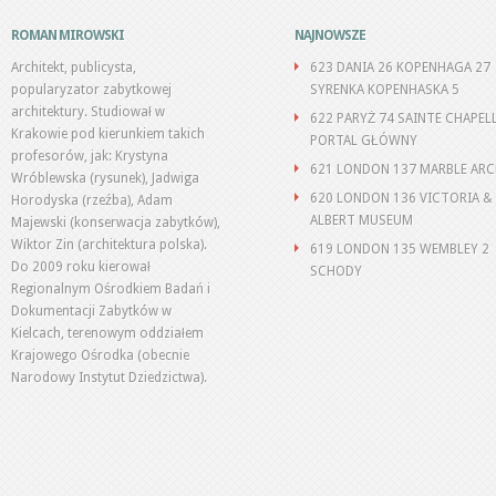
ROMAN MIROWSKI
NAJNOWSZE
Architekt, publicysta,
623 DANIA 26 KOPENHAGA 27
popularyzator zabytkowej
SYRENKA KOPENHASKA 5
architektury. Studiował w
622 PARYŻ 74 SAINTE CHAPEL
Krakowie pod kierunkiem takich
PORTAL GŁÓWNY
profesorów, jak: Krystyna
621 LONDON 137 MARBLE AR
Wróblewska (rysunek), Jadwiga
620 LONDON 136 VICTORIA &
Horodyska (rzeźba), Adam
ALBERT MUSEUM
Majewski (konserwacja zabytków),
Wiktor Zin (architektura polska).
619 LONDON 135 WEMBLEY 2
Do 2009 roku kierował
SCHODY
Regionalnym Ośrodkiem Badań i
Dokumentacji Zabytków w
Kielcach, terenowym oddziałem
Krajowego Ośrodka (obecnie
Narodowy Instytut Dziedzictwa).