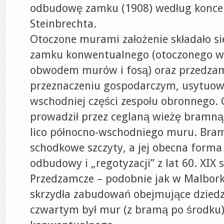
odbudowę zamku (1908) według koncep
Steinbrechta.
Otoczone murami założenie składało si
zamku konwentualnego (otoczonego 
obwodem murów i fosą) oraz przedza
przeznaczeniu gospodarczym, usytuo
wschodniej części zespołu obronnego.
prowadził przez ceglaną wieżę bramną
lico północno-wschodniego muru. Bra
schodkowe szczyty, a jej obecna forma
odbudowy i „regotyzacji” z lat 60. XIX s
Przedzamcze – podobnie jak w Malborku
skrzydła zabudowań obejmujące dziedz
czwartym był mur (z bramą po środku