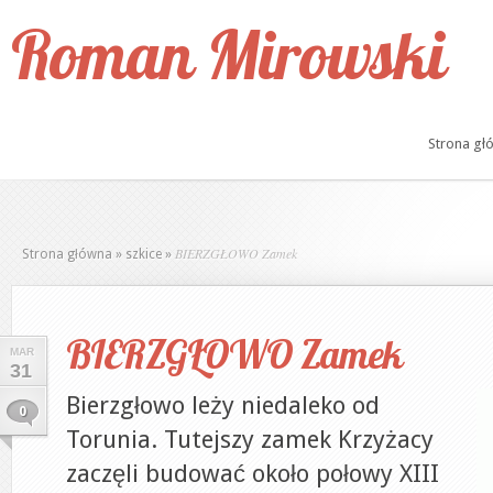
Roman Mirowski
Strona gł
BIERZGŁOWO Zamek
Strona główna
»
szkice
»
BIERZGŁOWO Zamek
MAR
31
Bierzgłowo leży niedaleko od
0
Torunia. Tutejszy zamek Krzyżacy
zaczęli budować około połowy XIII