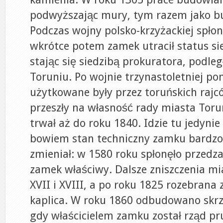
podwyższając mury, tym razem jako bu
Podczas wojny polsko-krzyżackiej spło
wkrótce potem zamek utracił status s
stając się siedzibą prokuratora, podl
Toruniu. Po wojnie trzynastoletniej p
użytkowane były przez toruńskich rajc
przeszły na własność rady miasta Torun
trwał aż do roku 1840. Idzie tu jedynie
bowiem stan techniczny zamku bardzo 
zmieniał: w 1580 roku spłonęło przedz
zamek właściwy. Dalsze zniszczenia mi
XVII i XVIII, a po roku 1825 rozebrana
kaplica. W roku 1860 odbudowano skrz
gdy właścicielem zamku został rząd pr