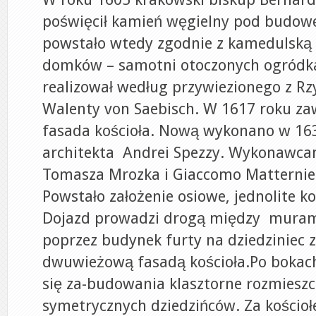
poświęcił kamień węgielny pod budowę
powstało wtedy zgodnie z kamedulską 
domków – samotni otoczonych ogródka
realizował według przywiezionego z R
Walenty von Saebisch. W 1617 roku zaw
fasada kościoła. Nową wykonano w 16
architekta Andrei Spezzy. Wykonawcam
Tomasza Mrozka i Giaccomo Matternie
Powstało założenie osiowe, jednolite k
Dojazd prowadzi drogą między muram
poprzez budynek furty na dziedziniec 
dwuwieżową fasadą kościoła.Po bokach
się za-budowania klasztorne rozmiesz
symetrycznych dziedzińców. Za kościo