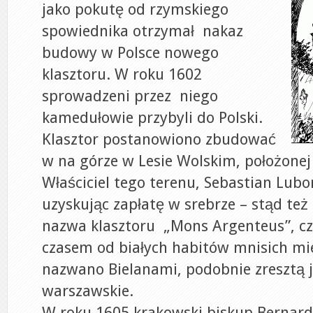
jako pokutę od rzymskiego
spowiednika otrzymał nakaz
budowy w Polsce nowego
klasztoru. W roku 1602
sprowadzeni przez niego
kamedułowie przybyli do Polski.
Klasztor postanowiono zbudować
w na górze w Lesie Wolskim, położonej
Właściciel tego terenu, Sebastian Lubo
uzyskując zapłatę w srebrze – stąd te
nazwa klasztoru „Mons Argenteus”, czy
czasem od białych habitów mnisich mi
nazwano Bielanami, podobnie zresztą j
warszawskie.
W roku 1605 krakowski biskup Bernard