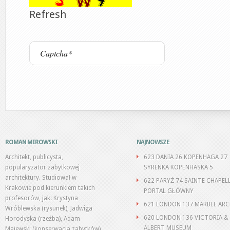
Refresh
ROMAN MIROWSKI
NAJNOWSZE
Architekt, publicysta,
623 DANIA 26 KOPENHAGA 27
popularyzator zabytkowej
SYRENKA KOPENHASKA 5
architektury. Studiował w
622 PARYŻ 74 SAINTE CHAPEL
Krakowie pod kierunkiem takich
PORTAL GŁÓWNY
profesorów, jak: Krystyna
621 LONDON 137 MARBLE AR
Wróblewska (rysunek), Jadwiga
620 LONDON 136 VICTORIA &
Horodyska (rzeźba), Adam
ALBERT MUSEUM
Majewski (konserwacja zabytków),