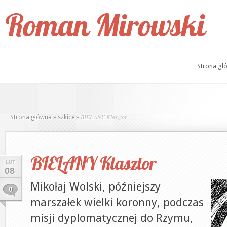
Roman Mirowski
Strona gł
BIELANY Klasztor
Strona główna
»
szkice
»
BIELANY Klasztor
LUT
08
Mikołaj Wolski, późniejszy
0
marszałek wielki koronny, podczas
misji dyplomatycznej do Rzymu,