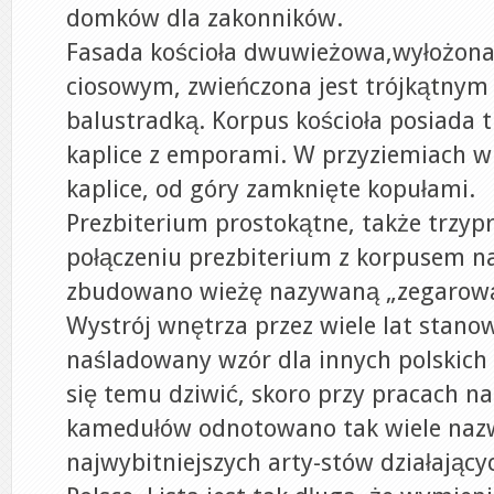
domków dla zakonników.
Fasada kościoła dwuwieżowa,wyłożon
ciosowym, zwieńczona jest trójkątnym
balustradką. Korpus kościoła posiada t
kaplice z emporami. W przyziemiach wi
kaplice, od góry zamknięte kopułami.
Prezbiterium prostokątne, także trzypr
połączeniu prezbiterium z korpusem
zbudowano wieżę nazywaną „zegarową
Wystrój wnętrza przez wiele lat stanow
naśladowany wzór dla innych polskich
się temu dziwić, skoro przy pracach n
kamedułów odnotowano tak wiele naz
najwybitniejszych arty-stów działając