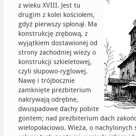
z wieku XVIII. Jest tu
drugim z kolei kościołem,
gdyż pierwszy spłonął. Ma
konstrukcję zrębową, z
wyjątkiem dostawionej od
strony zachodniej wieży o
konstrukcji szkieletowej,
czyli słupowo-ryglowej.
Nawę i trójbocznie
zamknięte prezbiterium
nakrywają odrębne,
dwuspadowe dachy pobite
gontem; nad prezbiterium dach zakoń
wielopołaciowo. Wieża, o nachylonych 