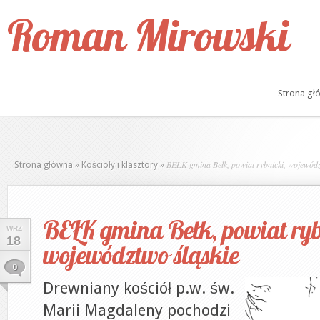
Roman Mirowski
Strona gł
BEŁK gmina Bełk, powiat rybnicki, wojewódz
Strona główna
»
Kościoły i klasztory
»
BEŁK gmina Bełk, powiat ryb
WRZ
18
województwo śląskie
0
Drewniany kościół p.w. św.
Marii Magdaleny pochodzi