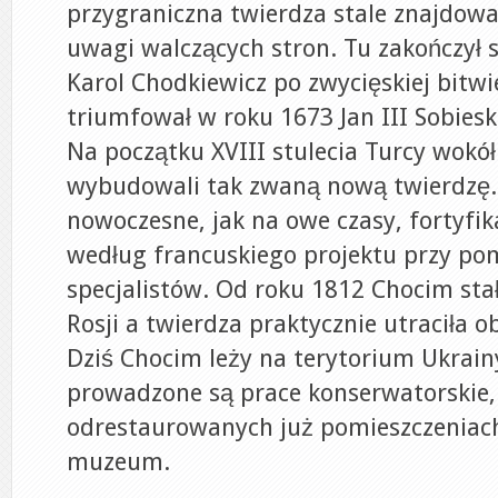
przygraniczna twierdza stale znajdowa
uwagi walczących stron. Tu zakończył
Karol Chodkiewicz po zwycięskiej bitwi
triumfował w roku 1673 Jan III Sobiesk
Na początku XVIII stulecia Turcy wokó
wybudowali tak zwaną nową twierdzę. 
nowoczesne, jak na owe czasy, fortyfi
według francuskiego projektu przy po
specjalistów. Od roku 1812 Chocim stał
Rosji a twierdza praktycznie utraciła 
Dziś Chocim leży na terytorium Ukrai
prowadzone są prace konserwatorskie,
odrestaurowanych już pomieszczeniach
muzeum.