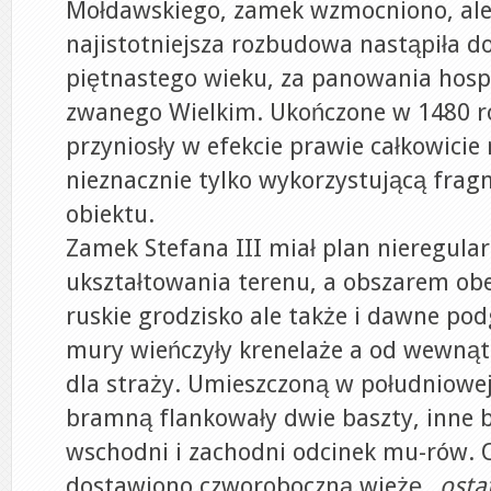
Mołdawskiego, zamek wzmocniono, ale
najistotniejsza rozbudowa nastąpiła d
piętnastego wieku, za panowania hosp
zwanego Wielkim. Ukończone w 1480 r
przyniosły w efekcie prawie całkowici
nieznacznie tylko wykorzystującą frag
obiektu.
Zamek Stefana III miał plan nieregular
ukształtowania terenu, a obszarem obe
ruskie grodzisko ale także i dawne po
mury wieńczyły krenelaże a od wewnąt
dla straży. Umieszczoną w południowej
bramną flankowały dwie baszty, inne 
wschodni i zachodni odcinek mu-rów. 
dostawiono czworoboczną wieżę „
osta