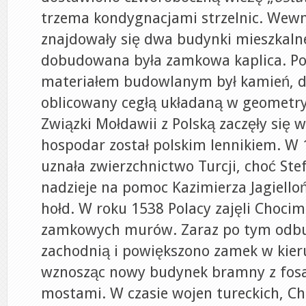
trzema kondygnacjami strzelnic. Wewn
znajdowały się dwa budynki mieszkalne
dobudowana była zamkowa kaplica. 
materiałem budowlanym był kamień, dl
oblicowany cegłą układaną w geometry
Związki Mołdawii z Polską zaczęły się w
hospodar został polskim lennikiem. W
uznała zwierzchnictwo Turcji, choć Ste
nadzieje na pomoc Kazimierza Jagielloń
hołd. W roku 1538 Polacy zajęli Chocim
zamkowych murów. Zaraz po tym odb
zachodnią i powiększono zamek w kie
wznosząc nowy budynek bramny z fos
mostami. W czasie wojen tureckich, Ch