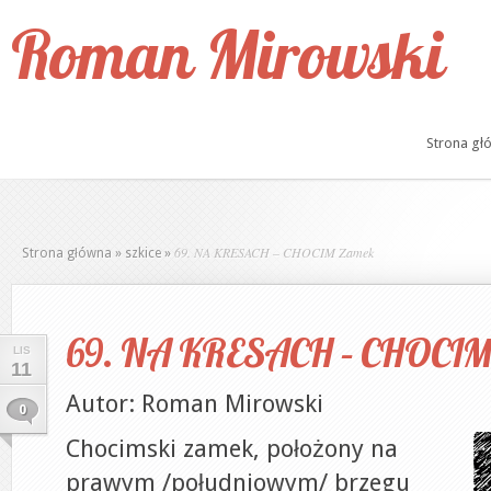
Roman Mirowski
Strona gł
69. NA KRESACH – CHOCIM Zamek
Strona główna
»
szkice
»
69. NA KRESACH – CHOCIM
LIS
11
Autor: Roman Mirowski
0
Chocimski zamek, położony na
prawym /południowym/ brzegu