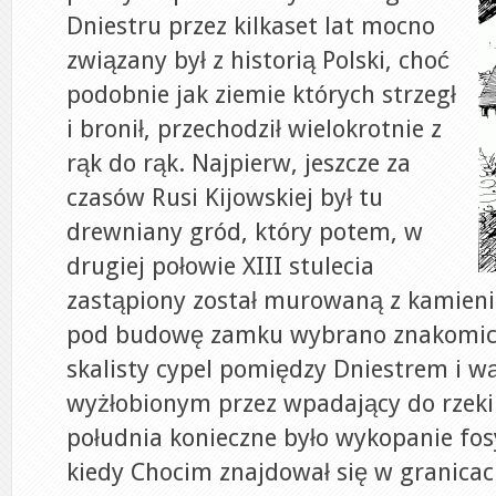
Dniestru przez kilkaset lat mocno
związany był z historią Polski, choć
podobnie jak ziemie których strzegł
i bronił, przechodził wielokrotnie z
rąk do rąk. Najpierw, jeszcze za
czasów Rusi Kijowskiej był tu
drewniany gród, który potem, w
drugiej połowie XIII stulecia
zastąpiony został murowaną z kamieni
pod budowę zamku wybrano znakomicie
skalisty cypel pomiędzy Dniestrem i 
wyżłobionym przez wpadający do rzeki 
południa konieczne było wykopanie fosy
kiedy Chocim znajdował się w granica