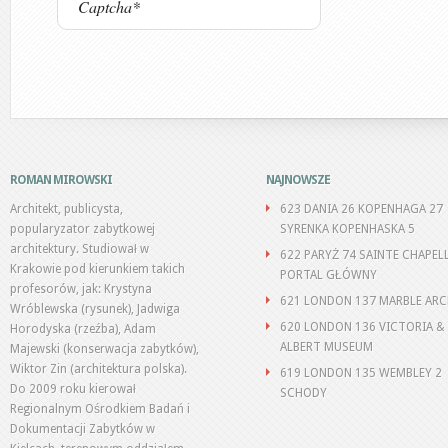
ROMAN MIROWSKI
NAJNOWSZE
Architekt, publicysta,
623 DANIA 26 KOPENHAGA 27
popularyzator zabytkowej
SYRENKA KOPENHASKA 5
architektury. Studiował w
622 PARYŻ 74 SAINTE CHAPEL
Krakowie pod kierunkiem takich
PORTAL GŁÓWNY
profesorów, jak: Krystyna
621 LONDON 137 MARBLE AR
Wróblewska (rysunek), Jadwiga
620 LONDON 136 VICTORIA &
Horodyska (rzeźba), Adam
ALBERT MUSEUM
Majewski (konserwacja zabytków),
Wiktor Zin (architektura polska).
619 LONDON 135 WEMBLEY 2
Do 2009 roku kierował
SCHODY
Regionalnym Ośrodkiem Badań i
Dokumentacji Zabytków w