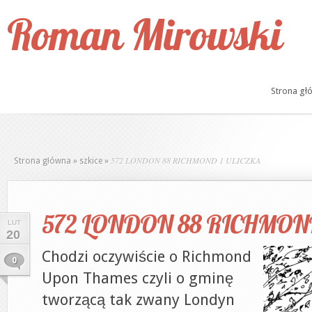
Roman Mirowski
Strona gł
572 LONDON 88 RICHMOND 1 ULICZKA
Strona główna
»
szkice
»
572 LONDON 88 RICHMOND
LUT
20
Chodzi oczywiście o Richmond
0
Upon Thames czyli o gminę
tworzącą tak zwany Londyn