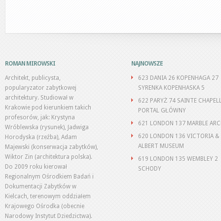
ROMAN MIROWSKI
NAJNOWSZE
Architekt, publicysta,
623 DANIA 26 KOPENHAGA 27
popularyzator zabytkowej
SYRENKA KOPENHASKA 5
architektury. Studiował w
622 PARYŻ 74 SAINTE CHAPEL
Krakowie pod kierunkiem takich
PORTAL GŁÓWNY
profesorów, jak: Krystyna
621 LONDON 137 MARBLE AR
Wróblewska (rysunek), Jadwiga
620 LONDON 136 VICTORIA &
Horodyska (rzeźba), Adam
ALBERT MUSEUM
Majewski (konserwacja zabytków),
Wiktor Zin (architektura polska).
619 LONDON 135 WEMBLEY 2
Do 2009 roku kierował
SCHODY
Regionalnym Ośrodkiem Badań i
Dokumentacji Zabytków w
Kielcach, terenowym oddziałem
Krajowego Ośrodka (obecnie
Narodowy Instytut Dziedzictwa).