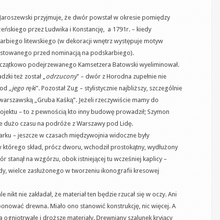
 Jaroszewski przyjmuje, że dwór powstał w okresie pomiędzy
eńskiego przez Ludwika i Konstancję, a 1791r. – kiedy
arbiego litewskiego (w dekoracji wnętrz występuje motyw
piastowanego przed nominacją na podskarbiego).
. Początkowo podejrzewanego Kamsetzera Batowski wyeliminował.
dzki też został „
odrzucony
” – dwór z Horodna zupełnie nie
pod
„jego ręk
i”. Pozostał Zug – stylistycznie najbliższy, szczególnie
 warszawską „Gruba Kaśką”. Jeżeli rzeczywiście mamy do
rojektu – to z pewnością kto inny budowę prowadził; Szymon
ie dużo czasu na podróże z Warszawy pod Lidę.
arku – jeszcze w czasach międzywojnia widoczne były
 którego skład, prócz dworu, wchodził prostokątny, wydłużony
ór stanął na wzgórzu, obok istniejącej tu wcześniej kaplicy –
y, wielce zasłużonego w tworzeniu ikonografii kresowej
nikt nie zakładał, że materiał ten będzie rzucał się w oczy. Ani
sponować drewna. Miało ono stanowić konstrukcję, nic więcej. A
 ogniotrwałe i droższe materiały. Drewniany szalunek kryjący