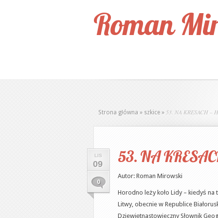
Roman Mir
53. NA KRESACH –
Strona główna
»
szkice
»
53. NA KRESAC
LIS
09
Autor: Roman Mirowski
0
Horodno leży koło Lidy – kiedyś na 
Litwy, obecnie w Republice Białorusk
Dziewiętnastowieczny Słownik Geog