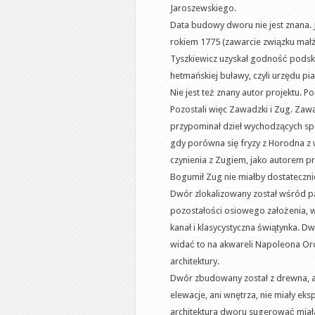
Jaroszewskiego.
Data budowy dworu nie jest znana.
rokiem 1775 (zawarcie związku małż
Tyszkiewicz uzyskał godność podsk
hetmańskiej buławy, czyli urzędu 
Nie jest też znany autor projektu
Pozostali więc Zawadzki i Zug. Zawa
przypominał dzieł wychodzących s
gdy porówna się fryzy z Horodna z
czynienia z Zugiem, jako autorem p
Bogumił Zug nie miałby dostateczn
Dwór zlokalizowany został wśród p
pozostałości osiowego założenia, w
kanał i klasycystyczna świątynka. Dw
widać to na akwareli Napoleona Ord
architektury.
Dwór zbudowany został z drewna, ale 
elewacje, ani wnętrza, nie miały ek
architektura dworu sugerować miała