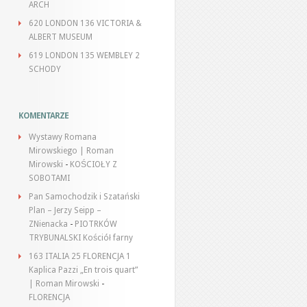
ARCH
620 LONDON 136 VICTORIA &
ALBERT MUSEUM
619 LONDON 135 WEMBLEY 2
SCHODY
KOMENTARZE
Wystawy Romana
Mirowskiego | Roman
Mirowski
-
KOŚCIOŁY Z
SOBOTAMI
Pan Samochodzik i Szatański
Plan – Jerzy Seipp –
ZNienacka
-
PIOTRKÓW
TRYBUNALSKI Kościół farny
163 ITALIA 25 FLORENCJA 1
Kaplica Pazzi „En trois quart”
| Roman Mirowski
-
FLORENCJA