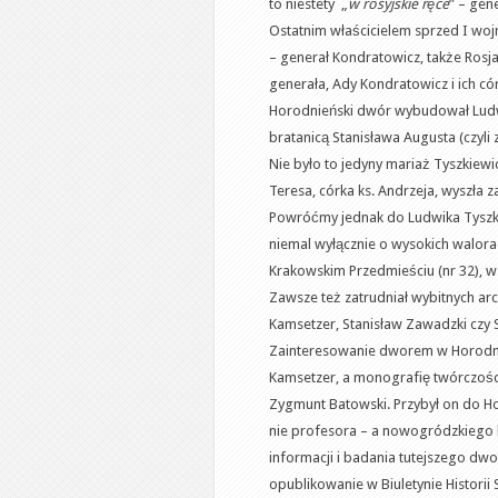
to niestety „
w rosyjskie ręce
” – gen
Ostatnim właścicielem sprzed I wo
– generał Kondratowicz, także Rosj
generała, Ady Kondratowicz i ich cór
Horodnieński dwór wybudował Ludwi
bratanicą Stanisława Augusta (czyli
Nie było to jedyny mariaż Tyszkiewi
Teresa, córka ks. Andrzeja, wyszła 
Powróćmy jednak do Ludwika Tyszki
niemal wyłącznie o wysokich walor
Krakowskim Przedmieściu (nr 32), w
Zawsze też zatrudniał wybitnych arch
Kamsetzer, Stanisław Zawadzki czy
Zainteresowanie dworem w Horodnie 
Kamsetzer, a monografię twórczości
Zygmunt Batowski. Przybył on do Ho
nie profesora – a nowogródzkiego k
informacji i badania tutejszego dwor
opublikowanie w Biuletynie Historii