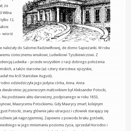
ł, że
d Wilna
 tylko 12.
akcie
 wiorst
ie należały do Salomei Radziwiłłowej, de domo Sapieżanki. W roku
swemu ciotecznemu wnukowi, Ludwikowi Tyszkiewiczowi. Z
zydencją Ludwika – przede wszystkim z racji dobrego położenia
skich, a także starostw (aż cztery starostwa: ejszyskie,
 nadał mu król Stanisław August).
odno odziedziczyła jego jedyna córka, Anna. Anna
 dwukrotnie: jej pierwszym małżonkiem był Aleksander Potocki,
. Na podstawie aktu darowizny, podpisanego w roku 1853,
synowi, Maurycemu Potockiemu. Gdy Maurycy zmarł, kolejnym
ust Potocki, znany głównie jako utracjusz i człowiek starający się
ożliwie jak najprzyjemniej. Zapewne z powodu braku gotówki,
iedniego w jego mniemaniu poziomu życia, sprzedał Horodno i