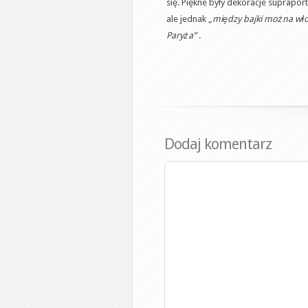
się. Piękne były dekoracje suprapor
ale jednak „
między bajki można wł
Paryża”
.
Dodaj komentarz