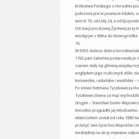
Królestwa Polskiego o Horodnie pisa
położone jest w powiecie lidzkim, o
wiorst 70, od Lidy 24, a od Ejszyszek
Od stacji pocztowej Żyrmuny przy tr
wiodącym z Wilna do Nowogródka –
10.
W XVIII stuleciu dobra horodnieńsk
1762 pani Salomea podarowała je 
czasem stały się główną wiejską re
względem jego rozlicznych dóbr ziem
koniawskie, raduńskie i wasiliskie –
Po śmieci hetmana Tyszkiewicza Hor
Tyszkiewiczówna za mąż wychodziła
drugim – Stanisław Dunin-Wąsowicz
Horodno przypadło jej młodszemu 
właścicielem został od roku 1880 Aug
przeżyć swe życie bez kłopotów i m
niezbędnej na utrzy-mywanie odpow