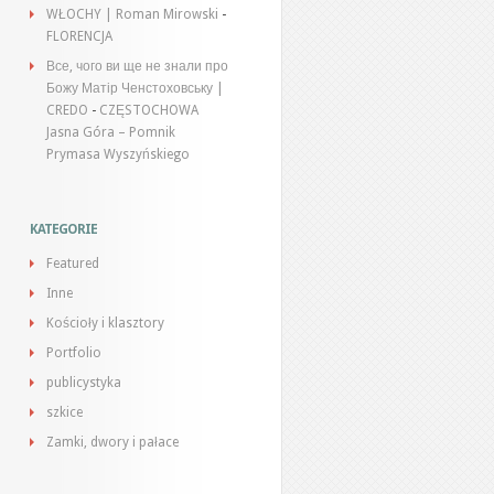
WŁOCHY | Roman Mirowski
-
FLORENCJA
Все, чого ви ще не знали про
Божу Матір Ченстоховську |
CREDO
-
CZĘSTOCHOWA
Jasna Góra – Pomnik
Prymasa Wyszyńskiego
KATEGORIE
Featured
Inne
Kościoły i klasztory
Portfolio
publicystyka
szkice
Zamki, dwory i pałace