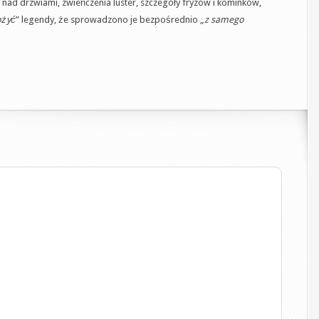
t nad drzwiami, zwieńczenia luster, szczegóły fryzów i kominków,
ożyć
” legendy, że sprowadzono je bezpośrednio „
z samego