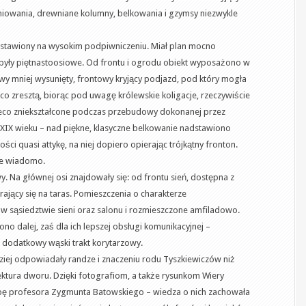
niowania, drewniane kolumny, belkowania i gzymsy niezwykle
ustawiony na wysokim podpiwniczeniu. Miał plan mocno
były piętnastoosiowe. Od frontu i ogrodu obiekt wyposażono w
y mniej wysunięty, frontowy kryjący podjazd, pod który mogła
co zresztą, biorąc pod uwagę królewskie koligacje, rzeczywiście
y nieco zniekształcone podczas przebudowy dokonanej przez
XIX wieku – nad piękne, klasyczne belkowanie nadstawiono
ci quasi attykę, na niej dopiero opierając trójkątny fronton.
ie wiadomo.
. Na głównej osi znajdowały się: od frontu sień, dostępna z
ający się na taras. Pomieszczenia o charakterze
 sąsiedztwie sieni oraz salonu i rozmieszczone amfiladowo.
o dalej, zaś dla ich lepszej obsługi komunikacyjnej –
dodatkowy wąski trakt korytarzowy.
ej odpowiadały randze i znaczeniu rodu Tyszkiewiczów niż
ktura dworu. Dzięki fotografiom, a także rysunkom Wiery
ę profesora Zygmunta Batowskiego – wiedza o nich zachowała