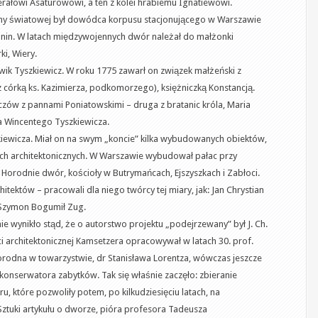
erałowi Asaturowowi, a ten z kolei hrabiemu Ignatiewowi.
jny światowej był dowódca korpusu stacjonującego w Warszawie
anin. W latach międzywojennych dwór należał do małżonki
ki, Wiery.
k Tyszkiewicz. W roku 1775 zawarł on związek małżeński z
 z córką ks. Kazimierza, podkomorzego), księżniczką Konstancją.
czów z pannami Poniatowskimi – druga z bratanic króla, Maria
za Wincentego Tyszkiewicza.
ewicza. Miał on na swym „koncie” kilka wybudowanych obiektów,
ach architektonicznych. W Warszawie wybudował pałac przy
 Horodnie dwór, kościoły w Butrymańcach, Ejszyszkach i Zabłoci.
itektów – pracowali dla niego twórcy tej miary, jak: Jan Chrystian
 Szymon Bogumił Zug.
wynikło stąd, że o autorstwo projektu „podejrzewany” był J. Ch.
 architektonicznej Kamsetzera opracowywał w latach 30. prof.
rodna w towarzystwie, dr Stanisława Lorentza, wówczas jeszcze
onserwatora zabytków. Tak się właśnie zaczęło: zbieranie
u, które pozwoliły potem, po kilkudziesięciu latach, na
 Sztuki artykułu o dworze, pióra profesora Tadeusza