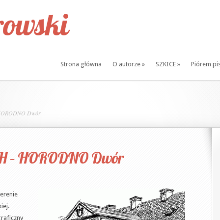
owski
Strona główna
O autorze
»
SZKICE
»
Piórem pi
 HORODNO Dwór
H – HORODNO Dwór
terenie
iej.
raficzny