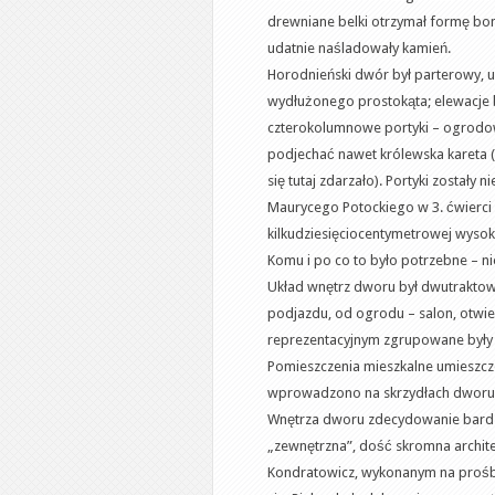
drewniane belki otrzymał formę bo
udatnie naśladowały kamień.
Horodnieński dwór był parterowy, 
wydłużonego prostokąta; elewacje 
czterokolumnowe portyki – ogrodow
podjechać nawet królewska kareta (
się tutaj zdarzało). Portyki został
Maurycego Potockiego w 3. ćwierci 
kilkudziesięciocentymetrowej wysokoś
Komu i po co to było potrzebne – n
Układ wnętrz dworu był dwutraktowy
podjazdu, od ogrodu – salon, otwier
reprezentacyjnym zgrupowane były w
Pomieszczenia mieszkalne umieszczon
wprowadzono na skrzydłach dworu 
Wnętrza dworu zdecydowanie bardzi
„zewnętrzna”, dość skromna archite
Kondratowicz, wykonanym na prośb