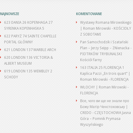
NAJNOWSZE
KOMENTOWANE
623 DANIA 26 KOPENHAGA 27
Wystawy Romana Mirowskiego
SYRENKA KOPENHASKA 5
| Roman Mirowski
-
KOŚCIOŁY
Z SOBOTAMI
622 PARYŻ 74 SAINTE CHAPELLE
PORTAL GŁÓWNY
Pan Samochodzik i Szatański
Plan – Jerzy Seipp – ZNienacka
-
621 LONDON 137 MARBLE ARCH
PIOTRKÓW TRYBUNALSKI
620 LONDON 136 VICTORIA &
Kościół farny
ALBERT MUSEUM
163 ITALIA 25 FLORENCJA 1
619 LONDON 135 WEMBLEY 2
Kaplica Pazzi „En trois quart” |
SCHODY
Roman Mirowski
-
FLORENCJA
WŁOCHY | Roman Mirowski
-
FLORENCJA
Все, чого ви ще не знали про
Божу Матір Ченстоховську |
CREDO
-
CZĘSTOCHOWA Jasna
Góra – Pomnik Prymasa
Wyszyńskiego