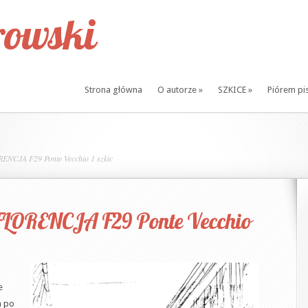
owski
Strona główna
O autorze
»
SZKICE
»
Piórem pi
NCJA F29 Ponte Vecchio 1 szkic
FLORENCJA F29 Ponte Vecchio
e
m po