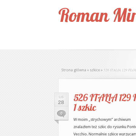
Roman Mir
526 ITALIA 129 FLORE
Strona główna
»
szkice
»
526 ITALIA 129 
LIS
28
1 szkic
0
W moim „strychowym” archiwum
znalazłem też szkic do rysunku Pont
Vecchio. Normalnie szkice wyrzuca