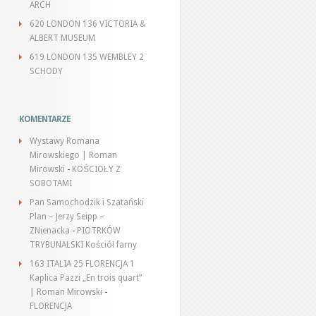
ARCH
620 LONDON 136 VICTORIA &
ALBERT MUSEUM
619 LONDON 135 WEMBLEY 2
SCHODY
KOMENTARZE
Wystawy Romana
Mirowskiego | Roman
Mirowski
-
KOŚCIOŁY Z
SOBOTAMI
Pan Samochodzik i Szatański
Plan – Jerzy Seipp –
ZNienacka
-
PIOTRKÓW
TRYBUNALSKI Kościół farny
163 ITALIA 25 FLORENCJA 1
Kaplica Pazzi „En trois quart”
| Roman Mirowski
-
FLORENCJA