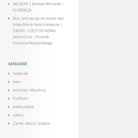
WŁOCHY | Roman Mirowski
-
FLORENCJA
Все, чого ви ще не знали про
Божу Матір Ченстоховську |
CREDO
-
CZĘSTOCHOWA
Jasna Góra – Pomnik
Prymasa Wyszyńskiego
KATEGORIE
Featured
Inne
Kościoły i klasztory
Portfolio
publicystyka
szkice
Zamki, dwory i pałace