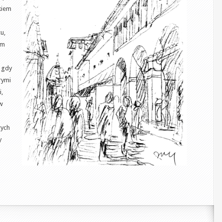
kiem
u,
em
u gdy
órymi
,
w
wych
y