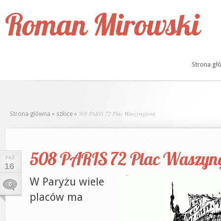
Roman Mirowski
Strona gł
508 PARIS 72 Plac Waszyngtona
Strona główna
»
szkice
»
508 PARIS 72 Plac Waszyn
PAŹ
16
W Paryżu wiele
0
placów ma