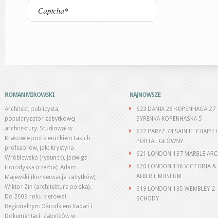
ROMAN MIROWSKI
NAJNOWSZE
Architekt, publicysta,
623 DANIA 26 KOPENHAGA 27
popularyzator zabytkowej
SYRENKA KOPENHASKA 5
architektury. Studiował w
622 PARYŻ 74 SAINTE CHAPEL
Krakowie pod kierunkiem takich
PORTAL GŁÓWNY
profesorów, jak: Krystyna
621 LONDON 137 MARBLE AR
Wróblewska (rysunek), Jadwiga
620 LONDON 136 VICTORIA &
Horodyska (rzeźba), Adam
ALBERT MUSEUM
Majewski (konserwacja zabytków),
Wiktor Zin (architektura polska).
619 LONDON 135 WEMBLEY 2
Do 2009 roku kierował
SCHODY
Regionalnym Ośrodkiem Badań i
Dokumentacji Zabytków w