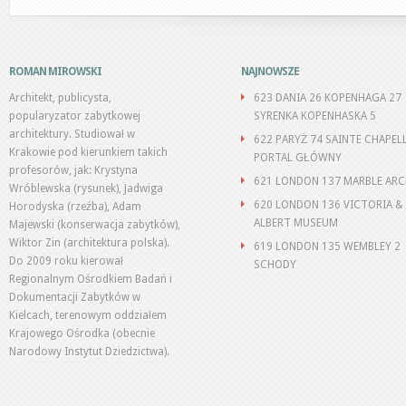
ROMAN MIROWSKI
NAJNOWSZE
Architekt, publicysta,
623 DANIA 26 KOPENHAGA 27
popularyzator zabytkowej
SYRENKA KOPENHASKA 5
architektury. Studiował w
622 PARYŻ 74 SAINTE CHAPEL
Krakowie pod kierunkiem takich
PORTAL GŁÓWNY
profesorów, jak: Krystyna
621 LONDON 137 MARBLE AR
Wróblewska (rysunek), Jadwiga
620 LONDON 136 VICTORIA &
Horodyska (rzeźba), Adam
ALBERT MUSEUM
Majewski (konserwacja zabytków),
Wiktor Zin (architektura polska).
619 LONDON 135 WEMBLEY 2
Do 2009 roku kierował
SCHODY
Regionalnym Ośrodkiem Badań i
Dokumentacji Zabytków w
Kielcach, terenowym oddziałem
Krajowego Ośrodka (obecnie
Narodowy Instytut Dziedzictwa).