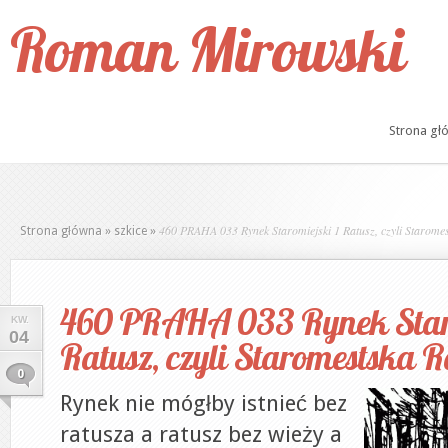
Roman Mirowski
Strona gł
460 PRAHA 033 Rynek Staromiejski 1 Ratusz, czyli Starome
Strona główna
»
szkice
»
460 PRAHA 033 Rynek Staro
KW.
04
Ratusz, czyli Staromestska 
0
Rynek nie mógłby istnieć bez
ratusza a ratusz bez wieży a