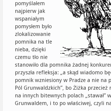
pomyślałem
najpierw jak
wspaniałym
pomysłem było
zlokalizowanie
pomnika na tle
nieba, dzięki
czemu tło nie
stanowiło dla pomnika żadnej konkuren
przyszła refleksja: „a skąd wiadomo będ
pomnik wzniesiony w Pradze a nie na p
Pól Grunwaldzkich”, bo Żiżka przecież r
na innych bitewnych polach „stawał” w
Grunwaldem, i to po właściwej, czyli na