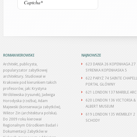
ROMAN MIROWSKI
NAJNOWSZE
Architekt, publicysta,
623 DANIA 26 KOPENHAGA 27
popularyzator zabytkowej
SYRENKA KOPENHASKA 5
architektury. Studiował w
622 PARYŻ 74 SAINTE CHAPEL
Krakowie pod kierunkiem takich
PORTAL GŁÓWNY
profesorów, jak: Krystyna
621 LONDON 137 MARBLE AR
Wróblewska (rysunek), Jadwiga
620 LONDON 136 VICTORIA &
Horodyska (rzeźba), Adam
ALBERT MUSEUM
Majewski (konserwacja zabytków),
Wiktor Zin (architektura polska).
619 LONDON 135 WEMBLEY 2
Do 2009 roku kierował
SCHODY
Regionalnym Ośrodkiem Badań i
Dokumentacji Zabytków w