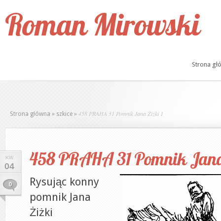
Roman Mirowski
Strona gł
458 PRAHA 31 Pomnik Jana Żiżki 1
Strona główna
»
szkice
»
458 PRAHA 31 Pomnik Jana 
KW.
04
Rysując konny
0
pomnik Jana
Żiżki