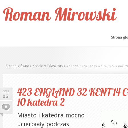
Roman Mirowski
Strona gł
423 ENGLAND 32 KENT 14 CANTERBURY 1
Strona główna
»
Kościoły i klasztory
»
423 ENGLAND 32 KENT 14
GRU
05
10 katedra 2
0
Miasto i katedra mocno
ucierpiały podczas