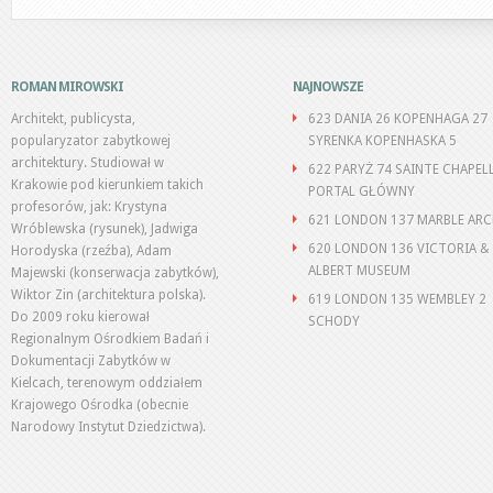
ROMAN MIROWSKI
NAJNOWSZE
Architekt, publicysta,
623 DANIA 26 KOPENHAGA 27
popularyzator zabytkowej
SYRENKA KOPENHASKA 5
architektury. Studiował w
622 PARYŻ 74 SAINTE CHAPEL
Krakowie pod kierunkiem takich
PORTAL GŁÓWNY
profesorów, jak: Krystyna
621 LONDON 137 MARBLE AR
Wróblewska (rysunek), Jadwiga
620 LONDON 136 VICTORIA &
Horodyska (rzeźba), Adam
ALBERT MUSEUM
Majewski (konserwacja zabytków),
Wiktor Zin (architektura polska).
619 LONDON 135 WEMBLEY 2
Do 2009 roku kierował
SCHODY
Regionalnym Ośrodkiem Badań i
Dokumentacji Zabytków w
Kielcach, terenowym oddziałem
Krajowego Ośrodka (obecnie
Narodowy Instytut Dziedzictwa).