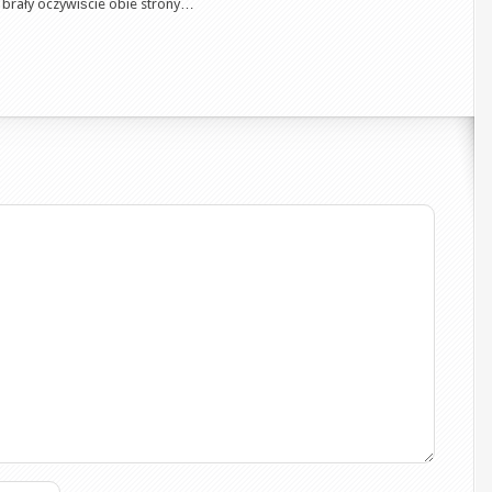
 brały oczywiście obie strony…