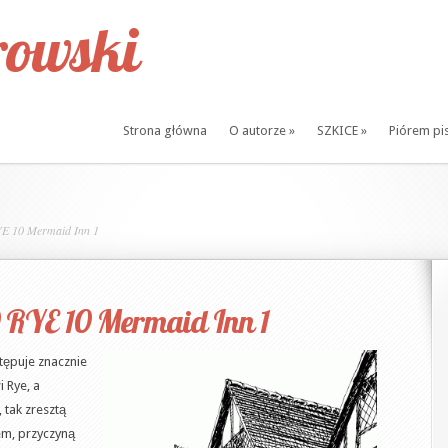
owski
Strona główna
O autorze
»
SZKICE
»
Piórem pi
 10 Mermaid Inn 1
RYE 10 Mermaid Inn 1
tępuje znacznie
 Rye, a
tak zresztą
em, przyczyną