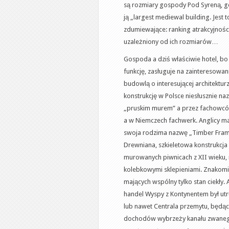
są rozmiary gospody Pod Syreną, 
ją „largest mediewal building. Jest t
zdumiewające: ranking atrakcyjnoś
uzależniony od ich rozmiarów…
Gospoda a dziś właściwie hotel, bo 
funkcję, zasługuje na zainteresowani
budowlą o interesującej architektur
konstrukcję w Polsce niesłusznie n
„pruskim murem” a przez fachowc
a w Niemczech fachwerk. Anglicy ma
swoja rodzima nazwę „Timber Fram
Drewniana, szkieletowa konstrukcja 
murowanych piwnicach z XII wieku, 
kolebkowymi sklepieniami. Znakomi
mających wspólny tylko stan ciekły. 
handel Wyspy z Kontynentem był utr
lub nawet Centrala przemytu, będąc
dochodów wybrzeży kanału zwanego