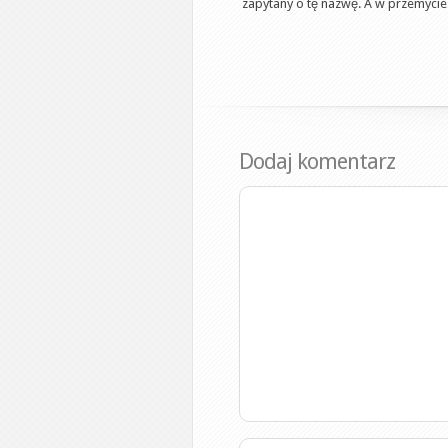
zapytany o tę nazwę. A w przemycie
Dodaj komentarz