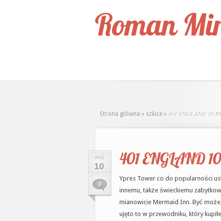
Roman Mir
401 ENGLAND 10 RYE
Strona główna
»
szkice
»
401 ENGLAND 10 
PAŹ
10
Ypres Tower co do popularności us
0
innemu, także świeckiemu zabytkowi
mianowicie Mermaid Inn. Być może, 
ujęto to w przewodniku, który kupił