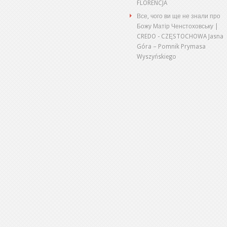
FLORENCJA
Все, чого ви ще не знали про
Божу Матір Ченстоховську |
CREDO
-
CZĘSTOCHOWA Jasna
Góra – Pomnik Prymasa
Wyszyńskiego