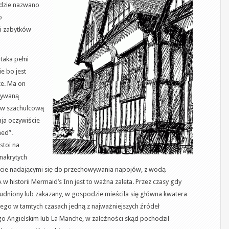
gdzie nazwano
o
ci zabytków
taka pełni
e bo jest
ze. Ma on
azywaną
ów szachulcową
ja oczywiście
ed”.
stoi na
nakrytych
cie nadającymi się do przechowywania napojów, z wodą
A w historii Mermaid’s Inn jest to ważna zaleta. Przez czasy gdy
udniony lub zakazany, w gospodzie mieściła się główna kwatera
ego w tamtych czasach jedną z najważniejszych źródeł
 Angielskim lub La Manche, w zależności skąd pochodził