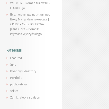
WŁOCHY | Roman Mirowski
-
FLORENCJA
Все, чого ви ще не знали про
Божу Матір Ченстоховську |
CREDO
-
CZĘSTOCHOWA
Jasna Góra – Pomnik
Prymasa Wyszyńskiego
KATEGORIE
Featured
Inne
Kościoły i klasztory
Portfolio
publicystyka
szkice
Zamki, dwory i pałace