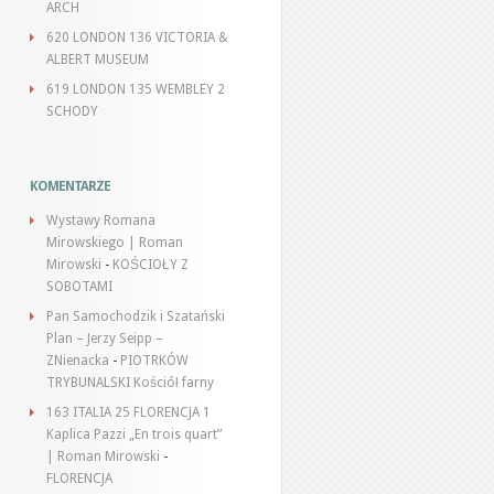
ARCH
620 LONDON 136 VICTORIA &
ALBERT MUSEUM
619 LONDON 135 WEMBLEY 2
SCHODY
KOMENTARZE
Wystawy Romana
Mirowskiego | Roman
Mirowski
-
KOŚCIOŁY Z
SOBOTAMI
Pan Samochodzik i Szatański
Plan – Jerzy Seipp –
ZNienacka
-
PIOTRKÓW
TRYBUNALSKI Kościół farny
163 ITALIA 25 FLORENCJA 1
Kaplica Pazzi „En trois quart”
| Roman Mirowski
-
FLORENCJA