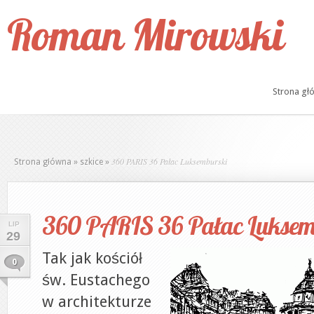
Roman Mirowski
Strona gł
360 PARIS 36 Pałac Luksemburski
Strona główna
»
szkice
»
360 PARIS 36 Pałac Luksem
LIP
29
Tak jak kościół
0
św. Eustachego
w architekturze