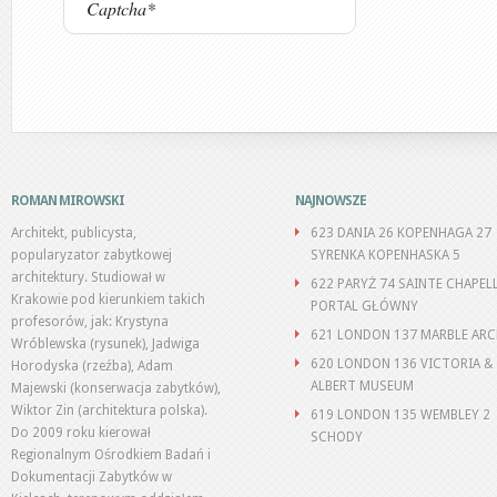
ROMAN MIROWSKI
NAJNOWSZE
Architekt, publicysta,
623 DANIA 26 KOPENHAGA 27
popularyzator zabytkowej
SYRENKA KOPENHASKA 5
architektury. Studiował w
622 PARYŻ 74 SAINTE CHAPEL
Krakowie pod kierunkiem takich
PORTAL GŁÓWNY
profesorów, jak: Krystyna
621 LONDON 137 MARBLE AR
Wróblewska (rysunek), Jadwiga
620 LONDON 136 VICTORIA &
Horodyska (rzeźba), Adam
ALBERT MUSEUM
Majewski (konserwacja zabytków),
Wiktor Zin (architektura polska).
619 LONDON 135 WEMBLEY 2
Do 2009 roku kierował
SCHODY
Regionalnym Ośrodkiem Badań i
Dokumentacji Zabytków w