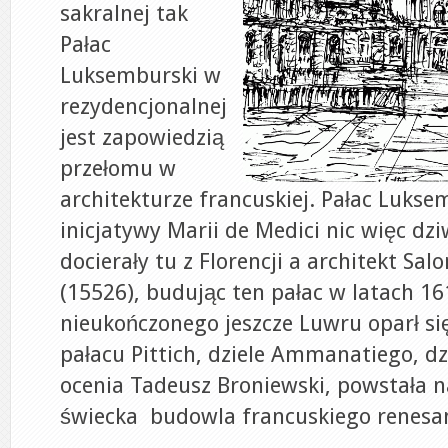
sakralnej tak
Pałac
Luksemburski w
rezydencjonalnej
jest zapowiedzią
przełomu w
architekturze francuskiej. Pałac Lukse
inicjatywy Marii de Medici nic więc dz
docierały tu z Florencji a architekt Sa
(15526), budując ten pałac w latach 1
nieukończonego jeszcze Luwru oparł si
pałacu Pittich, dziele Ammanatiego, dz
ocenia Tadeusz Broniewski, powstała 
świecka budowla francuskiego renesa