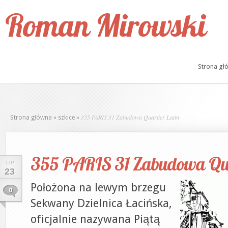
Roman Mirowski
Strona gł
355 PARIS 31 Zabudowa Quartier Latin
Strona główna
»
szkice
»
355 PARIS 31 Zabudowa Qua
LIP
23
Położona na lewym brzegu
0
Sekwany Dzielnica Łacińska,
oficjalnie nazywana Piątą