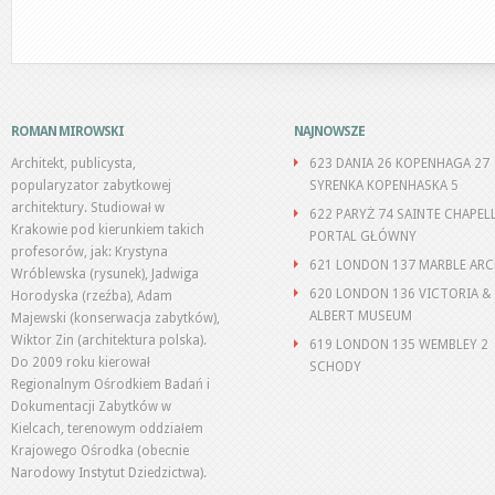
ROMAN MIROWSKI
NAJNOWSZE
Architekt, publicysta,
623 DANIA 26 KOPENHAGA 27
popularyzator zabytkowej
SYRENKA KOPENHASKA 5
architektury. Studiował w
622 PARYŻ 74 SAINTE CHAPEL
Krakowie pod kierunkiem takich
PORTAL GŁÓWNY
profesorów, jak: Krystyna
621 LONDON 137 MARBLE AR
Wróblewska (rysunek), Jadwiga
620 LONDON 136 VICTORIA &
Horodyska (rzeźba), Adam
ALBERT MUSEUM
Majewski (konserwacja zabytków),
Wiktor Zin (architektura polska).
619 LONDON 135 WEMBLEY 2
Do 2009 roku kierował
SCHODY
Regionalnym Ośrodkiem Badań i
Dokumentacji Zabytków w
Kielcach, terenowym oddziałem
Krajowego Ośrodka (obecnie
Narodowy Instytut Dziedzictwa).