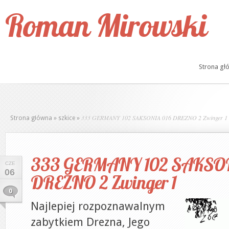
Roman Mirowski
Strona gł
333 GERMANY 102 SAKSONIA 016 DREZNO 2 Zwinger 1
Strona główna
»
szkice
»
333 GERMANY 102 SAKSON
CZE
06
DREZNO 2 Zwinger 1
0
Najlepiej rozpoznawalnym
zabytkiem Drezna, Jego