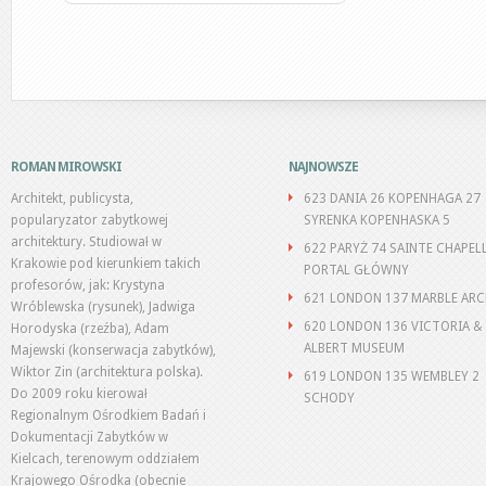
ROMAN MIROWSKI
NAJNOWSZE
Architekt, publicysta,
623 DANIA 26 KOPENHAGA 27
popularyzator zabytkowej
SYRENKA KOPENHASKA 5
architektury. Studiował w
622 PARYŻ 74 SAINTE CHAPEL
Krakowie pod kierunkiem takich
PORTAL GŁÓWNY
profesorów, jak: Krystyna
621 LONDON 137 MARBLE AR
Wróblewska (rysunek), Jadwiga
620 LONDON 136 VICTORIA &
Horodyska (rzeźba), Adam
ALBERT MUSEUM
Majewski (konserwacja zabytków),
Wiktor Zin (architektura polska).
619 LONDON 135 WEMBLEY 2
Do 2009 roku kierował
SCHODY
Regionalnym Ośrodkiem Badań i
Dokumentacji Zabytków w
Kielcach, terenowym oddziałem
Krajowego Ośrodka (obecnie