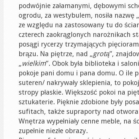
podwójnie załamanymi, dębowymi scho
ogrodu, za westybulem, nosiła nazwę 
ze względu na zastosowany tu do ścian
czterech zaokrąglonych narożnikach s
posągi rycerzy trzymających pięcioram
brązu. Na piętrze, nad „
grotą
”, znajdo
„
wielkim
”. Obok była biblioteka i saloni
pokoje pani domu i pana domu. O ile po
suteren/ nakrywały sklepienia, to pokoj
stropy płaskie. Większość pokoi na pię
sztukaterie. Pięknie zdobione były pos
sufitach, także supraporty nad otwor
Wnętrza wypełniały cenne meble, na śc
zupełnie niezłe obrazy.