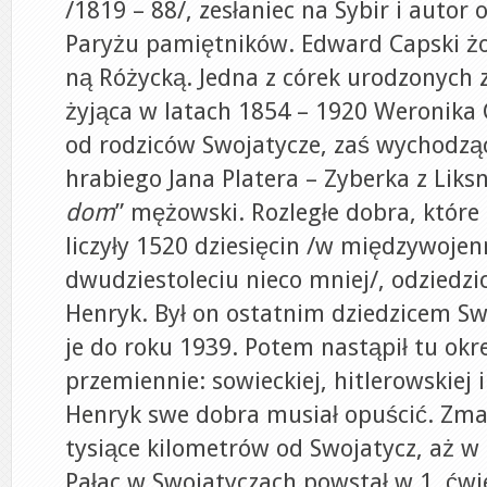
/1819 – 88/, zesłaniec na Sybir i auto
Paryżu pamiętników. Edward Capski żo
ną Różycką. Jedna z córek urodzonych 
żyjąca w latach 1854 – 1920 Weronika
od rodziców Swojatycze, zaś wychodzą
hrabiego Jana Platera – Zyberka z Liksn
dom
” mężowski. Rozległe dobra, które
liczyły 1520 dziesięcin /w międzywoje
dwudziestoleciu nieco mniej/, odziedzi
Henryk. Był on ostatnim dziedzicem Sw
je do roku 1939. Potem nastąpił tu okre
przemiennie: sowieckiej, hitlerowskiej i
Henryk swe dobra musiał opuścić. Zma
tysiące kilometrów od Swojatycz, aż w 
Pałac w Swojatyczach powstał w 1. ćwier