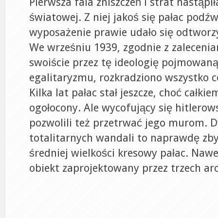
Pierwsza fala zniszczeń i strat nastąpi
światowej. Z niej jakoś się pałac podźw
wyposażenie prawie udało się odtworzy
We wrześniu 1939, zgodnie z zaleceni
swoiście przez tę ideologię pojmowan
egalitaryzmu, rozkradziono wszystko co
Kilka lat pałac stał jeszcze, choć całk
ogołocony. Ale wycofujący się hitlerow
pozwolili też przetrwać jego murom. D
totalitarnych wandali to naprawdę zbyt
średniej wielkości kresowy pałac. Nawet
obiekt zaprojektowany przez trzech ar