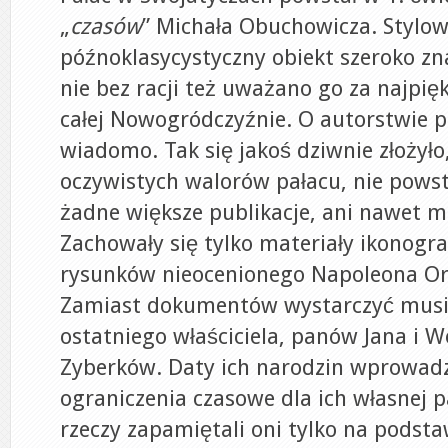
„
czasów
” Michała Obuchowicza. Stylow
późnoklasycystyczny obiekt szeroko zna
nie bez racji też uważano go za najpię
całej Nowogródczyźnie. O autorstwie p
wiadomo. Tak się jakoś dziwnie złożył
oczywistych walorów pałacu, nie powst
żadne większe publikacje, ani nawet m
Zachowały się tylko materiały ikonogra
rysunków nieocenionego Napoleona Ord
Zamiast dokumentów wystarczyć musia
ostatniego właściciela, panów Jana i Wo
Zyberków. Daty ich narodzin wprowadz
ograniczenia czasowe dla ich własnej p
rzeczy zapamiętali oni tylko na podstaw