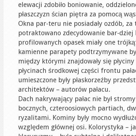
elewacji zdobiło boniowanie, oddzielon
płaszczyzn ścian piętra za pomocą wą
Okna par-teru nie posiadały ozdób, za 
potraktowano zdecydowanie bar-dziej 
profilowanych opasek miały one trójkąt
kamienne parapety podtrzymywane był
między którymi znajdowały się płyciny
płycinach środkowej części frontu pała
umieszczone były płaskorzeźby przedst
architektów – autorów pałacu.
Dach nakrywający pałac nie był stromy
bocznych, czteroosiowych partiach, 
ryzalitami. Kominy były mocno wydłuż
względem głównej osi. Kolorystyka – ja