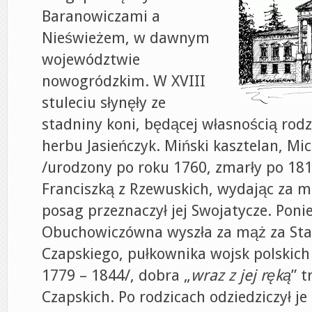
Baranowiczami a
Nieświeżem, w dawnym
województwie
nowogródzkim. W XVIII
stuleciu słynęły ze
stadniny koni, będącej własnością ro
herbu Jasieńczyk. Miński kasztelan, M
/urodzony po roku 1760, zmarły po 181
Franciszką z Rzewuskich, wydając za mą
posag przeznaczył jej Swojatycze. Poni
Obuchowiczówna wyszła za mąż za Sta
Czapskiego, pułkownika wojsk polskich
1779 – 1844/, dobra „
wraz z jej ręką
” t
Czapskich. Po rodzicach odziedziczył j