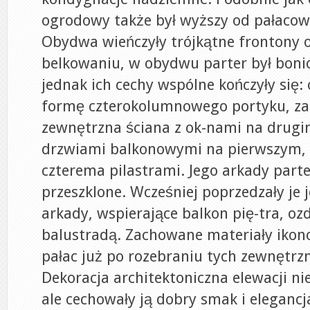
ogrodowy także był wyższy od pałacow
Obydwa wieńczyły trójkątne frontony 
belkowaniu, w obydwu parter był bon
jednak ich cechy wspólne kończyły się:
formę czterokolumnowego portyku, za
zewnętrzna ściana z ok-nami na drugim
drzwiami balkonowymi na pierwszym, r
czterema pilastrami. Jego arkady parte
przeszklone. Wcześniej poprzedzały je
arkady, wspierające balkon pię-tra, oz
balustradą. Zachowane materiały ikon
pałac już po rozebraniu tych zewnętrz
Dekoracja architektoniczna elewacji ni
ale cechowały ją dobry smak i elegancj