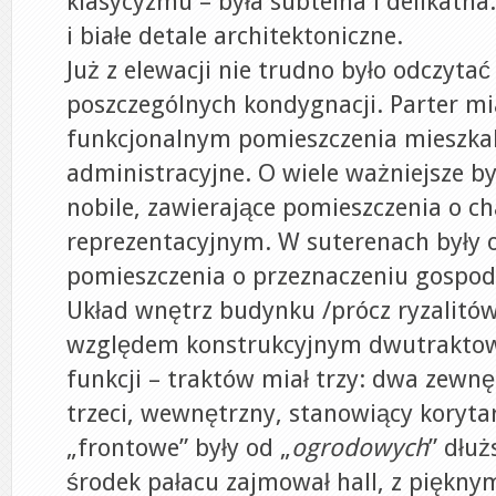
klasycyzmu – była subtelna i delikatn
i białe detale architektoniczne.
Już z elewacji nie trudno było odczyta
poszczególnych kondygnacji. Parter m
funkcjonalnym pomieszczenia mieszka
administracyjne. O wiele ważniejsze by
nobile, zawierające pomieszczenia o c
reprezentacyjnym. W suterenach były 
pomieszczenia o przeznaczeniu gospo
Układ wnętrz budynku /prócz ryzalitów
względem konstrukcyjnym dwutraktow
funkcji – traktów miał trzy: dwa zewnę
trzeci, wewnętrzny, stanowiący korytar
„frontowe” były od „
ogrodowych
” dłuż
środek pałacu zajmował hall, z piękn