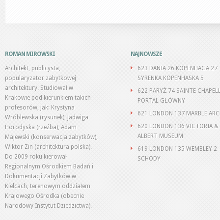
ROMAN MIROWSKI
NAJNOWSZE
Architekt, publicysta,
623 DANIA 26 KOPENHAGA 27
popularyzator zabytkowej
SYRENKA KOPENHASKA 5
architektury. Studiował w
622 PARYŻ 74 SAINTE CHAPEL
Krakowie pod kierunkiem takich
PORTAL GŁÓWNY
profesorów, jak: Krystyna
621 LONDON 137 MARBLE AR
Wróblewska (rysunek), Jadwiga
620 LONDON 136 VICTORIA &
Horodyska (rzeźba), Adam
ALBERT MUSEUM
Majewski (konserwacja zabytków),
Wiktor Zin (architektura polska).
619 LONDON 135 WEMBLEY 2
Do 2009 roku kierował
SCHODY
Regionalnym Ośrodkiem Badań i
Dokumentacji Zabytków w
Kielcach, terenowym oddziałem
Krajowego Ośrodka (obecnie
Narodowy Instytut Dziedzictwa).