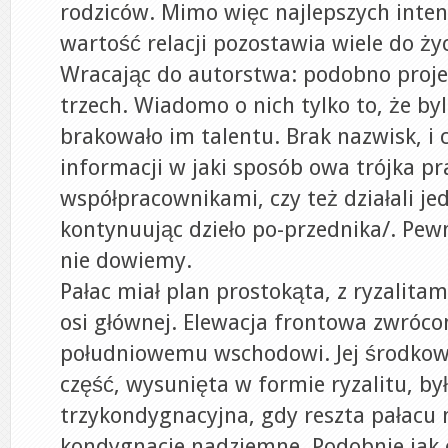
rodziców. Mimo więc najlepszych intenc
wartość relacji pozostawia wiele do ży
Wracając do autorstwa: podobno proje
trzech. Wiadomo o nich tylko to, że byl
brakowało im talentu. Brak nazwisk, i 
informacji w jaki sposób owa trójka pr
współpracownikami, czy też działali j
kontynuując dzieło po-przednika/. Pewn
nie dowiemy.
Pałac miał plan prostokąta, z ryzalit
osi głównej. Elewacja frontowa zwróco
południowemu wschodowi. Jej środkow
część, wysunięta w formie ryzalitu, by
trzykondygnacyjna, gdy reszta pałacu 
kondygnacje nadziemne. Podobnie jak o