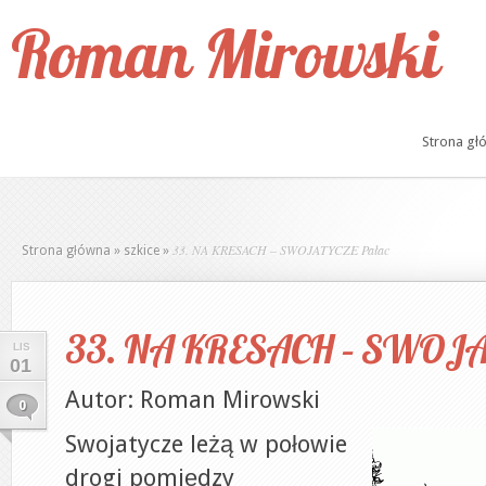
Roman Mirowski
Strona gł
33. NA KRESACH – SWOJATYCZE Pałac
Strona główna
»
szkice
»
33. NA KRESACH – SWOJA
LIS
01
Autor: Roman Mirowski
0
Swojatycze leżą w połowie
drogi pomiędzy