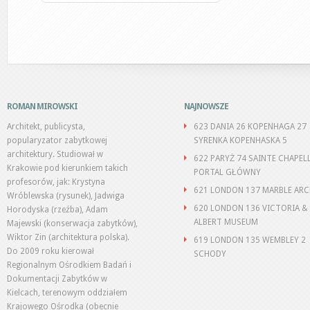
ROMAN MIROWSKI
NAJNOWSZE
Architekt, publicysta,
623 DANIA 26 KOPENHAGA 27
popularyzator zabytkowej
SYRENKA KOPENHASKA 5
architektury. Studiował w
622 PARYŻ 74 SAINTE CHAPEL
Krakowie pod kierunkiem takich
PORTAL GŁÓWNY
profesorów, jak: Krystyna
621 LONDON 137 MARBLE AR
Wróblewska (rysunek), Jadwiga
620 LONDON 136 VICTORIA &
Horodyska (rzeźba), Adam
ALBERT MUSEUM
Majewski (konserwacja zabytków),
Wiktor Zin (architektura polska).
619 LONDON 135 WEMBLEY 2
Do 2009 roku kierował
SCHODY
Regionalnym Ośrodkiem Badań i
Dokumentacji Zabytków w
Kielcach, terenowym oddziałem
Krajowego Ośrodka (obecnie