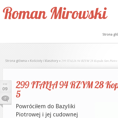
Roman Mirowski
Strona gł
299 ITALIA 94 RZYM 28 Kopuła San Pietro
Strona główna
»
Kościoły i klasztory
»
299 ITALIA 94 RZYM 28 Kop
KW.
09
5
0
Powróciłem do Bazyliki
Piotrowej i jej cudownej