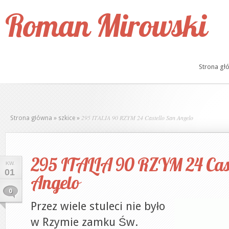
Roman Mirowski
Strona gł
295 ITALIA 90 RZYM 24 Castello San Angelo
Strona główna
»
szkice
»
295 ITALIA 90 RZYM 24 Cast
KW.
01
Angelo
0
Przez wiele stuleci nie było
w Rzymie zamku Św.