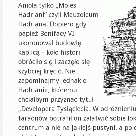
Anioła tylko „Moles
Hadriani” czyli Mauzoleum
Hadriana. Dopiero gdy
papież Bonifacy VI
ukoronował budowlę
kaplicą – koło historii
obróciło się i zaczęło się
szybciej kręcić. Nie
zapominajmy jednak o
Hadrianie, któremu
chciałbym przyznać tytuł
„Developera Tysiąclecia. W odróżnieniu
faraonów potrafił on załatwić sobie l
centrum a nie na jakiejś pustyni, a po