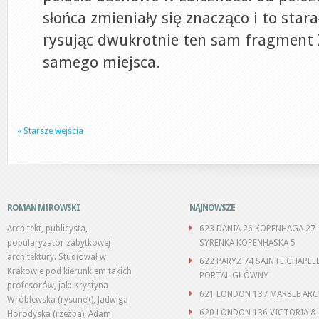
słońca zmieniały się znacząco i to star
rysując dwukrotnie ten sam fragment
samego miejsca.
« Starsze wejścia
ROMAN MIROWSKI
NAJNOWSZE
Architekt, publicysta,
623 DANIA 26 KOPENHAGA 27
popularyzator zabytkowej
SYRENKA KOPENHASKA 5
architektury. Studiował w
622 PARYŻ 74 SAINTE CHAPEL
Krakowie pod kierunkiem takich
PORTAL GŁÓWNY
profesorów, jak: Krystyna
621 LONDON 137 MARBLE AR
Wróblewska (rysunek), Jadwiga
620 LONDON 136 VICTORIA &
Horodyska (rzeźba), Adam