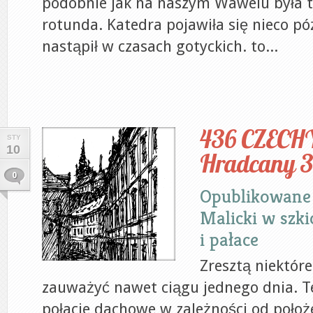
podobnie jak na naszym Wawelu była 
rotunda. Katedra pojawiła się nieco póź
nastąpił w czasach gotyckich. to...
436 CZECH
STY
10
Hradcany 3
0
Opublikowane
Malicki
w
szki
i pałace
Zresztą niektór
zauważyć nawet ciągu jednego dnia. T
połacie dachowe w zależności od poło