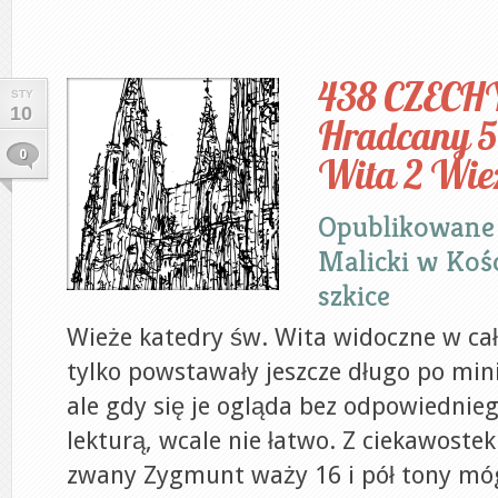
438 CZECHY
STY
10
Hradcany 5
0
Wita 2 Wie
Opublikowane
Malicki
w
Kośc
szkice
Wieże katedry św. Wita widoczne w cał
tylko powstawały jeszcze długo po min
ale gdy się je ogląda bez odpowiedni
lekturą, wcale nie łatwo. Z ciekawoste
zwany Zygmunt waży 16 i pół tony mó