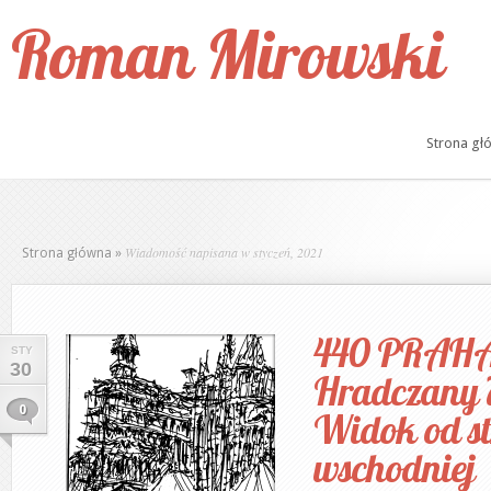
Roman Mirowski
Strona gł
Wiadomość napisana w styczeń, 2021
Strona główna
»
440 PRAHA
STY
30
Hradczany 
0
Widok od s
wschodniej