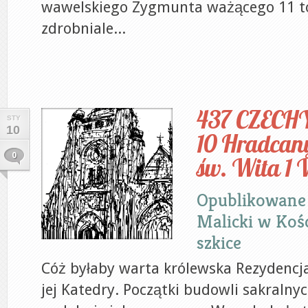
wawelskiego Zygmunta ważącego 11 t
zdrobniale...
437 CZECH
STY
10
10 Hradcan
0
św. Wita 1 
Opublikowane
Malicki
w
Kośc
szkice
Cóż byłaby warta królewska Rezydencj
jej Katedry. Początki budowli sakralny