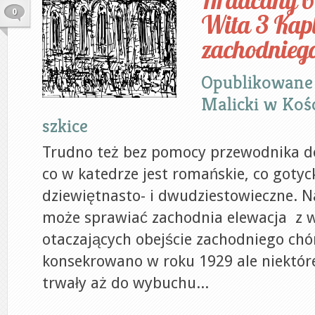
Hradcany 6
0
Wita 3 Kapl
zachodniego
Opublikowane
Malicki
w
Kośc
szkice
Trudno też bez pomocy przewodnika d
co w katedrze jest romańskie, co gotyck
dziewiętnasto- i dwudziestowieczne. N
może sprawiać zachodnia elewacja z w
otaczających obejście zachodniego chó
konsekrowano w roku 1929 ale niektóre
trwały aż do wybuchu...